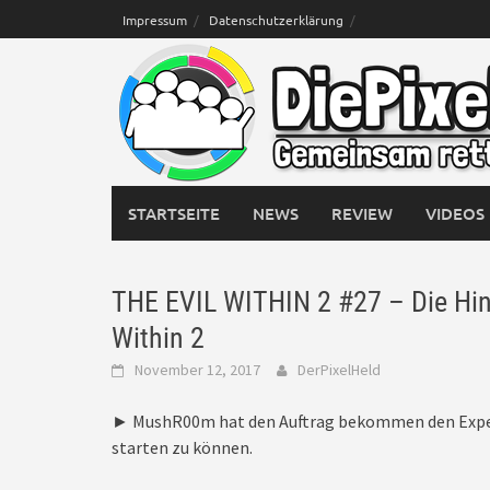
Skip
Impressum
Datenschutzerklärung
to
content
STARTSEITE
NEWS
REVIEW
VIDEOS
THE EVIL WITHIN 2 #27 – Die Hinte
Within 2
November 12, 2017
DerPixelHeld
► MushR00m hat den Auftrag bekommen den Experim
starten zu können.