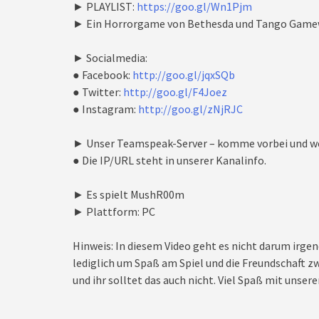
► PLAYLIST:
https://goo.gl/Wn1Pjm
► Ein Horrorgame von Bethesda und Tango Game
► Socialmedia:
● Facebook:
http://goo.gl/jqxSQb
● Twitter:
http://goo.gl/F4Joez
● Instagram:
http://goo.gl/zNjRJC
► Unser Teamspeak-Server – komme vorbei und we
● Die IP/URL steht in unserer Kanalinfo.
► Es spielt MushR00m
► Plattform: PC
Hinweis: In diesem Video geht es nicht darum irgen
lediglich um Spaß am Spiel und die Freundschaft zw
und ihr solltet das auch nicht. Viel Spaß mit unseren