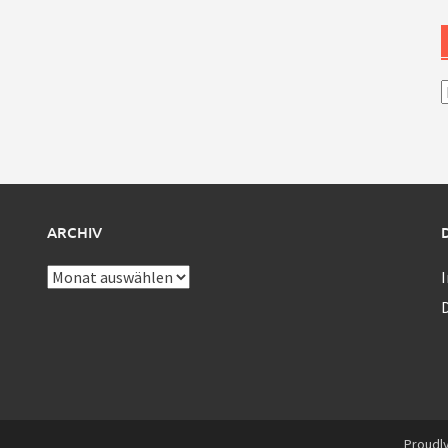
A
ARCHIV
Archiv
Proudl