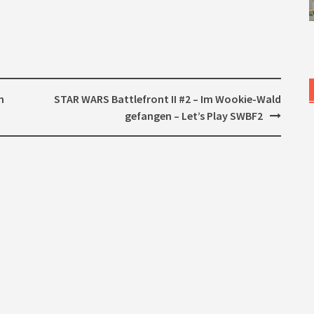
h
STAR WARS Battlefront II #2 – Im Wookie-Wald
gefangen – Let’s Play SWBF2