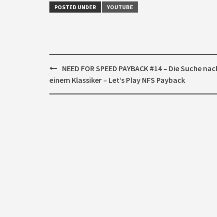
POSTED UNDER
YOUTUBE
Post
NEED FOR SPEED PAYBACK #14 – Die Suche nac
navigation
einem Klassiker – Let’s Play NFS Payback