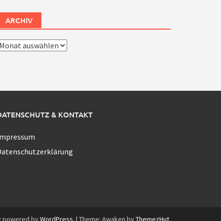
ARCHIV
rchiv
DATENSCHUTZ & KONTAKT
Impressum
Datenschutzerklärung
y powered by
WordPress
.
|
Theme: Awaken by
ThemezHut
.