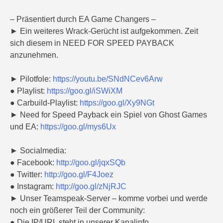
– Präsentiert durch EA Game Changers –
► Ein weiteres Wrack-Gerücht ist aufgekommen. Zeit
sich diesem in NEED FOR SPEED PAYBACK
anzunehmen.
► Pilotfole:
https://youtu.be/SNdNCev6Arw
● Playlist:
https://goo.gl/iSWiXM
● Carbuild-Playlist:
https://goo.gl/Xy9NGt
► Need for Speed Payback ein Spiel von Ghost Games
und EA:
https://goo.gl/mys6Ux
► Socialmedia:
● Facebook:
http://goo.gl/jqxSQb
● Twitter:
http://goo.gl/F4Joez
● Instagram:
http://goo.gl/zNjRJC
► Unser Teamspeak-Server – komme vorbei und werde
noch ein größerer Teil der Community:
● Die IP/URL steht in unserer Kanalinfo.