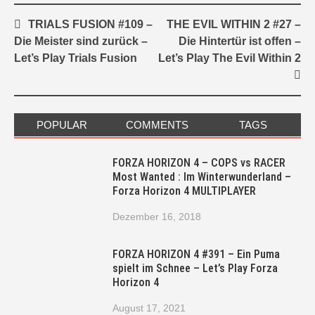
Post
TRIALS FUSION #109 –
THE EVIL WITHIN 2 #27 –
navigation
Die Meister sind zurück –
Die Hintertür ist offen –
Let’s Play Trials Fusion
Let’s Play The Evil Within 2
POPULAR
COMMENTS
TAGS
FORZA HORIZON 4 – COPS vs RACER
Most Wanted : Im Winterwunderland –
Forza Horizon 4 MULTIPLAYER
Dezember 16, 2018
FORZA HORIZON 4 #391 – Ein Puma
spielt im Schnee – Let’s Play Forza
Horizon 4
August 17, 2021