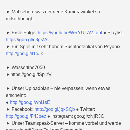
► Mal sehen, was der neue Kamerawinkel so
mitsichbringt.
► Erste Folge:
https://youtu.be/WRYUTAV_opI
● Playlist:
https://goo.gl/c8gsVs
► Ein Spiel mit sehr hohem Suchtpotential von Psyonix:
http://goo.gl/il15Jk
► Wassertine7050
►https://goo.gl/fSp1fV
► Unser Uploadplan – nie verpassen, wenn etwas
erscheint:
●
http://goo.gl/whl1sE
► Facebook:
http://goo.gl/jqxSQb
● Twitter:
http://goo.gl/F4Joez
● Instagram: goo.gl/zNjRJC
► Unser Teamspeak-Server – komme vorbei und werde