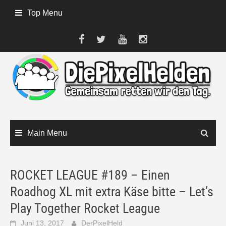
Skip
Top Menu
to
content
Main Menu
ROCKET LEAGUE #189 – Einen
Roadhog XL mit extra Käse bitte – Let’s
Play Together Rocket League
Juni 13, 2017
DerPixelHeld