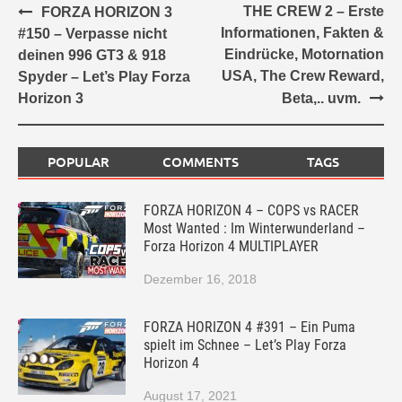
Post
THE CREW 2 – Erste
FORZA HORIZON 3
navigation
Informationen, Fakten &
#150 – Verpasse nicht
Eindrücke, Motornation
deinen 996 GT3 & 918
USA, The Crew Reward,
Spyder – Let’s Play Forza
Horizon 3
Beta,.. uvm.
POPULAR
COMMENTS
TAGS
FORZA HORIZON 4 – COPS vs RACER
Most Wanted : Im Winterwunderland –
Forza Horizon 4 MULTIPLAYER
Dezember 16, 2018
FORZA HORIZON 4 #391 – Ein Puma
spielt im Schnee – Let’s Play Forza
Horizon 4
August 17, 2021