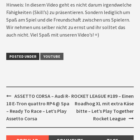
Hinweis: In diesem Video geht es nicht darum irgendwelche
Fähigkeiten (Skill’s) zu präsentieren. Sondern lediglich um
Spaß am Spiel und die Freundschaft zwischen uns Spielern.
Wir nehmen uns selber nicht zu ernst und ihr solltet das
auch nicht. Viel Spaß mit unseren Video’s! =)
POSTED UNDER
YOUTUBE
Post
ASSETTO CORSA – Audi R-
ROCKET LEAGUE #189 – Einen
navigation
18 E-Tron quattro RP4 @ Spa
Roadhog XL mit extra Käse
– Ready To Race – Let’s Play
bitte – Let’s Play Together
Assetto Corsa
Rocket League