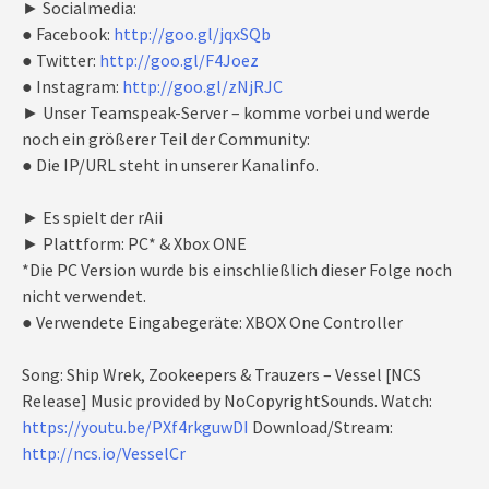
► Socialmedia:
● Facebook:
http://goo.gl/jqxSQb
● Twitter:
http://goo.gl/F4Joez
● Instagram:
http://goo.gl/zNjRJC
► Unser Teamspeak-Server – komme vorbei und werde
noch ein größerer Teil der Community:
● Die IP/URL steht in unserer Kanalinfo.
► Es spielt der rAii
► Plattform: PC* & Xbox ONE
*Die PC Version wurde bis einschließlich dieser Folge noch
nicht verwendet.
● Verwendete Eingabegeräte: XBOX One Controller
Song: Ship Wrek, Zookeepers & Trauzers – Vessel [NCS
Release] Music provided by NoCopyrightSounds. Watch:
https://youtu.be/PXf4rkguwDI
Download/Stream:
http://ncs.io/VesselCr