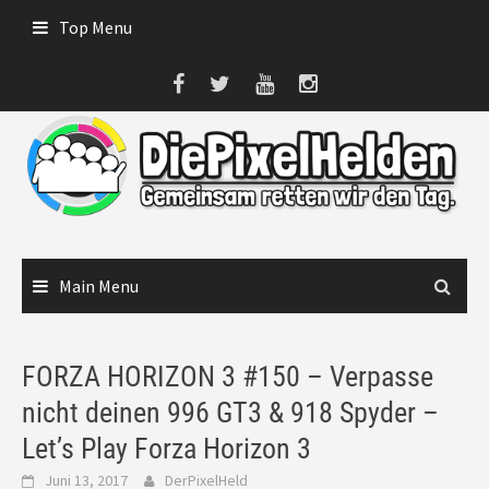
Skip
Top Menu
to
content
Main Menu
FORZA HORIZON 3 #150 – Verpasse
nicht deinen 996 GT3 & 918 Spyder –
Let’s Play Forza Horizon 3
Juni 13, 2017
DerPixelHeld