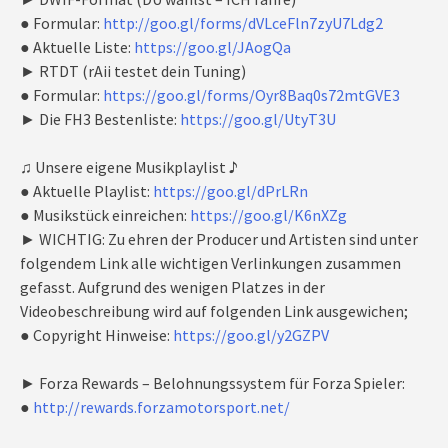
● Formular:
http://goo.gl/forms/dVLceFln7zyU7Ldg2
● Aktuelle Liste:
https://goo.gl/JAogQa
► RTDT (rAii testet dein Tuning)
● Formular:
https://goo.gl/forms/Oyr8Baq0s72mtGVE3
► Die FH3 Bestenliste:
https://goo.gl/UtyT3U
♫ Unsere eigene Musikplaylist ♪
● Aktuelle Playlist:
https://goo.gl/dPrLRn
● Musikstück einreichen:
https://goo.gl/K6nXZg
► WICHTIG: Zu ehren der Producer und Artisten sind unter
folgendem Link alle wichtigen Verlinkungen zusammen
gefasst. Aufgrund des wenigen Platzes in der
Videobeschreibung wird auf folgenden Link ausgewichen;
● Copyright Hinweise:
https://goo.gl/y2GZPV
► Forza Rewards – Belohnungssystem für Forza Spieler:
●
http://rewards.forzamotorsport.net/