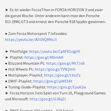
► Es ist wieder ForzaThon in FORZA HORIZON 3 und zwar
die ganze Woche. Unter anderem kann man den Porsche
911 (996) GT3 und erneut den Porsche 918 Spyder gewinnen.
● Zum Forza Motorsport 7 Infovideo:
https://youtu.be/iA5UVQ9MxJI
► Pilotfolge:
https://youtu.be/Cp0FX1njgHI
► Playlist:
https://goo.gl/MbnIAK
● Blizzard Mountain PL:
https://goo.gl/Mt7JxB
● Hot Wheels PL:
https://goo.gl/7VW2mh
● Multiplayer-Playlist:
https://goo.gl/t3oj7z
● DWIF-Playlist:
https://goo.gl/pWESKt
● Tuning-Guide-Playlist:
https://goo.gl/Epu62w
► Forza Horizon 3 ein Spiel von Turn 10, Playground Games
und Microsoft:
http://goo.gl/GJBqZi
► DWIF-Format (DU wählst – ICH fahre)