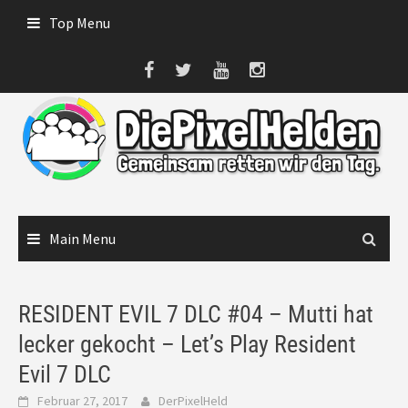
Skip
Top Menu
to
content
Main Menu
RESIDENT EVIL 7 DLC #04 – Mutti hat
lecker gekocht – Let’s Play Resident
Evil 7 DLC
Februar 27, 2017
DerPixelHeld