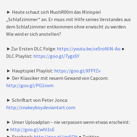
► Heute schaut sich MushR00m das Minispiel
„Schlafzimmer“ an. Er muss mit Hilfe seines Verstandes aus
dem Schlafzimmer entkommen ohne erwischt zu werden.
Wie wird er sich anstellen?
►Zur Ersten DLC Folge:
https://youtu.be/ce5roNIN-Ao
●
DLC Playlist:
https://goo.gl/7ygxSY
► Hauptspiel Playlist:
https://goo.gl/XFFYZv
► Der Klassiker mit neuem Gewand von Capcom:
http://goo.gl/PG1nxm
► Schriftart von Peter Jonca:
http://snakeyboy.deviantart.com
► Unser Uploadplan – nie verpassen wenn etwas erscheint:
●
http://goo.gl/whl1sE
► Facebook:
http://goo.gl/jqxSQb
● Twitter: