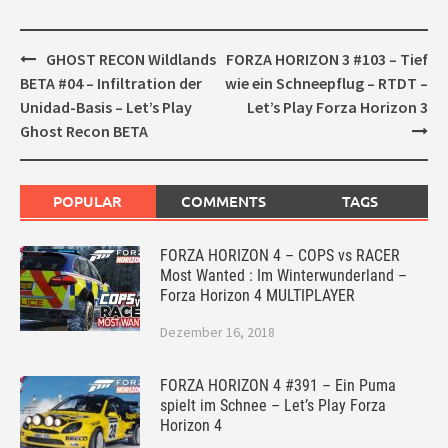
Post
GHOST RECON Wildlands
FORZA HORIZON 3 #103 – Tief
navigation
BETA #04 – Infiltration der
wie ein Schneepflug – RTDT –
Unidad-Basis – Let’s Play
Let’s Play Forza Horizon 3
Ghost Recon BETA
POPULAR
COMMENTS
TAGS
FORZA HORIZON 4 – COPS vs RACER
Most Wanted : Im Winterwunderland –
Forza Horizon 4 MULTIPLAYER
Dezember 16, 2018
FORZA HORIZON 4 #391 – Ein Puma
spielt im Schnee – Let’s Play Forza
Horizon 4