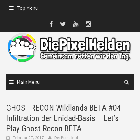
Skip
Top Menu
to
content
Main Menu
GHOST RECON Wildlands BETA #04 –
Infiltration der Unidad-Basis – Let’s
Play Ghost Recon BETA
Februar 27, 2017
DerPixelHeld