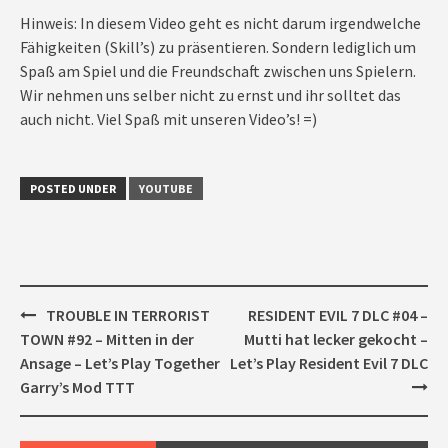
Hinweis: In diesem Video geht es nicht darum irgendwelche
Fähigkeiten (Skill’s) zu präsentieren. Sondern lediglich um
Spaß am Spiel und die Freundschaft zwischen uns Spielern.
Wir nehmen uns selber nicht zu ernst und ihr solltet das
auch nicht. Viel Spaß mit unseren Video’s! =)
POSTED UNDER
YOUTUBE
Post
TROUBLE IN TERRORIST
RESIDENT EVIL 7 DLC #04 –
navigation
TOWN #92 – Mitten in der
Mutti hat lecker gekocht –
Ansage – Let’s Play Together
Let’s Play Resident Evil 7 DLC
Garry’s Mod TTT