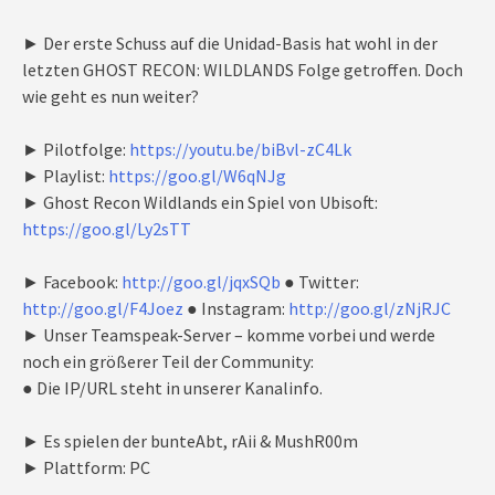
► Der erste Schuss auf die Unidad-Basis hat wohl in der
letzten GHOST RECON: WILDLANDS Folge getroffen. Doch
wie geht es nun weiter?
► Pilotfolge:
https://youtu.be/biBvl-zC4Lk
► Playlist:
https://goo.gl/W6qNJg
► Ghost Recon Wildlands ein Spiel von Ubisoft:
https://goo.gl/Ly2sTT
► Facebook:
http://goo.gl/jqxSQb
● Twitter:
http://goo.gl/F4Joez
● Instagram:
http://goo.gl/zNjRJC
► Unser Teamspeak-Server – komme vorbei und werde
noch ein größerer Teil der Community:
● Die IP/URL steht in unserer Kanalinfo.
► Es spielen der bunteAbt, rAii & MushR00m
► Plattform: PC