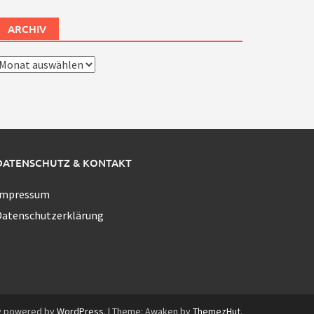
ARCHIV
rchiv
DATENSCHUTZ & KONTAKT
Impressum
Datenschutzerklärung
y powered by
WordPress
.
|
Theme: Awaken by
ThemezHut
.