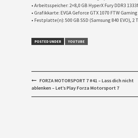
• Arbeitsspeicher: 2×8,0 GB HyperX Fury DDR3 133
• Grafikkarte: EVGA Geforce GTX 1070 FTW Gaming
• Festplatte(n): 500 GB SSD (Samsung 840 EVO), 2 T
POSTED UNDER
YOUTUBE
Post
FORZA MOTORSPORT 7 #41 – Lass dich nicht
navigation
ablenken – Let’s Play Forza Motorsport 7