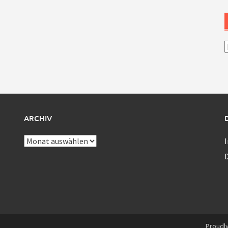
A
ARCHIV
Archiv
Proudl