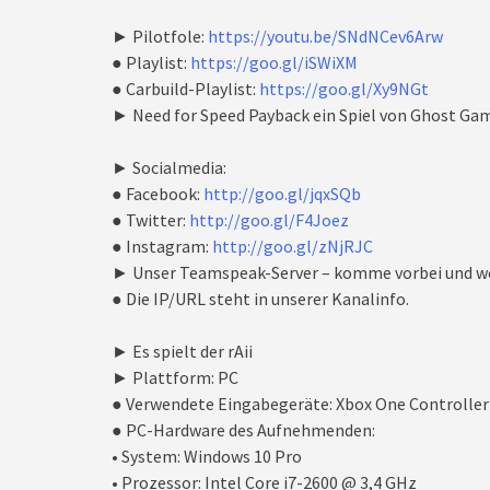
► Pilotfole:
https://youtu.be/SNdNCev6Arw
● Playlist:
https://goo.gl/iSWiXM
● Carbuild-Playlist:
https://goo.gl/Xy9NGt
► Need for Speed Payback ein Spiel von Ghost Ga
► Socialmedia:
● Facebook:
http://goo.gl/jqxSQb
● Twitter:
http://goo.gl/F4Joez
● Instagram:
http://goo.gl/zNjRJC
► Unser Teamspeak-Server – komme vorbei und we
● Die IP/URL steht in unserer Kanalinfo.
► Es spielt der rAii
► Plattform: PC
● Verwendete Eingabegeräte: Xbox One Controller
● PC-Hardware des Aufnehmenden:
• System: Windows 10 Pro
• Prozessor: Intel Core i7-2600 @ 3,4 GHz