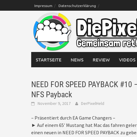
Skip
Impressum
Datenschutzerklärung
to
content
STARTSEITE
NEWS
REVIEW
VIDEOS
NEED FOR SPEED PAYBACK #10 – E
NFS Payback
November 9, 2017
DerPixelHeld
– Präsentiert durch EA Game Changers –
► Auf einem 65′ Mustang hat Mac das fahren gelernt
einen neuen in NEED FOR SPEED PAYBACK zu gebe