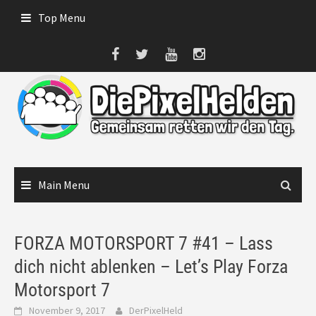
Skip
Top Menu
to
content
Main Menu
FORZA MOTORSPORT 7 #41 – Lass
dich nicht ablenken – Let’s Play Forza
Motorsport 7
November 9, 2017
DerPixelHeld