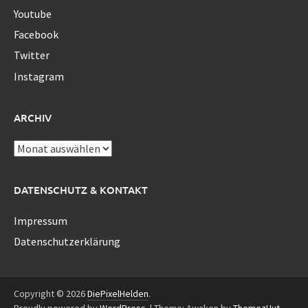
Youtube
Facebook
Twitter
Instagram
ARCHIV
Archiv
DATENSCHUTZ & KONTAKT
Impressum
Datenschutzerklärung
Copyright © 2026
DiePixelHelden
.