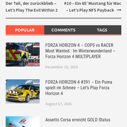
navigation
Der Teil, der zurückblieb –
#10 – Ein 65′ Mustang für Mac
Let’s Play The Evil Within 2
– Let’s Play NFS Payback
POPULAR
COMMENTS
TAGS
FORZA HORIZON 4 – COPS vs RACER
Most Wanted : Im Winterwunderland –
Forza Horizon 4 MULTIPLAYER
Dezember 16, 2018
FORZA HORIZON 4 #391 – Ein Puma
spielt im Schnee – Let’s Play Forza
Horizon 4
August 17, 2021
Assetto Corsa erreicht GOLD Status