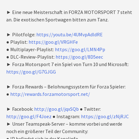
► Eine neue Meisterschaft in FORZA MOTORSPORT 7 steht
an. Die exotischen Sportwagen bitten zum Tanz.
► Pilotfolge:
https://youtu.be/4UMvpAdldRE
● Playlist:
https://goo.gl/VRGHFe
● Multiplayer-Playlist:
https://goo.gl/LMN4Pp
● DLC-Review-Playlist:
https://goo.gl/8D5eec
► Forza Motorsport 7 ein Spiel von Turn 10 und Microsoft:
https://goo.gl/G7GJGG
► Forza Rewards – Belohnungssystem für Forza Spieler:
●
http://rewards.forzamotorsport.net/
► Facebook:
http://goo.gl/jqxSQb
● Twitter:
http://goo.gl/F4Joez
● Instagram:
https://goo.gl/zNjRJC
► Unser Teamspeak-Server – komme vorbei und werde
noch ein größerer Teil der Community:
● IP befindet sich in der Kanalinfo.