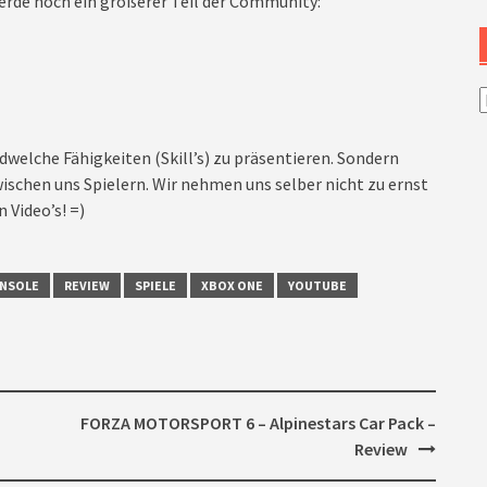
rde noch ein größerer Teil der Community:
A
dwelche Fähigkeiten (Skill’s) zu präsentieren. Sondern
ischen uns Spielern. Wir nehmen uns selber nicht zu ernst
 Video’s! =)
NSOLE
REVIEW
SPIELE
XBOX ONE
YOUTUBE
FORZA MOTORSPORT 6 – Alpinestars Car Pack –
Review