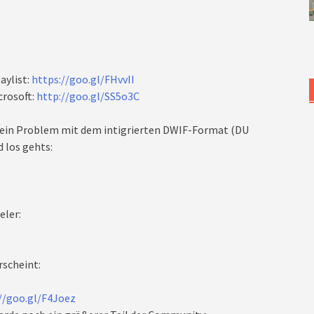
aylist:
https://goo.gl/FHvvII
crosoft:
http://goo.gl/SS5o3C
 Kein Problem mit dem intigrierten DWIF-Format (DU
d los gehts:
eler:
rscheint:
//goo.gl/F4Joez