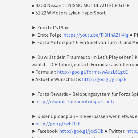
● 42:50 Nissan #1 NISMO MOTUL AUTECH GT-R
● 51:22 W Motors Lykan HyperSport
► Zum Let’s Play:
► Erste Folge:
https://youtu.be/Ti3HhAZH4Ig
● Pl
► Forza Motorsport 6 ein Spiel von Turn 10 und Mi
► Du willst dein Traumauto im Let’s Play sehen?
wählst – ICH fahre), einfach Formular ausfüllen un
● Formular:
http://goo.gl/forms/wAuzL61gtE
● Aktuelle Wunschliste:
http://goo.gl/g1njZk
► Forza Rewards – Belobungssystem für Forza Spi
●
http://rewards.forzamotorsport.net/
► Unser Uploadplan – nie verpassen wenn etwas e
●
http://goo.gl/whl1sE
► Facebook:
http://goo.gl/jqxSQb
● Twitter:
http: