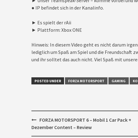
► Unser Teamspeak-Server – komme vorbei und we
● IP befindet sich in der Kanalinfo.
► Es spielt der rAii
► Plattform: Xbox ONE
Hinweis: In diesem Video geht es nicht darum irgen
lediglich um Spaß am Spiel und die Freundschaft zw
und ihr solltet das auch nicht. Viel Spaß mit unseren
POSTED UNDER
FORZA MOTORSPORT
GAMING
KO
Post
FORZA MOTORSPORT 6 – Mobil 1 Car Pack +
navigation
Dezember Content – Review