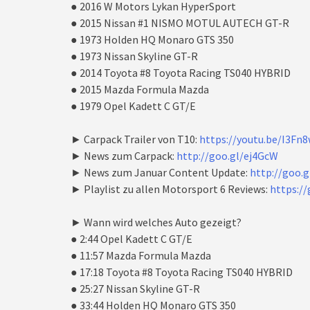
● 2016 W Motors Lykan HyperSport
● 2015 Nissan #1 NISMO MOTUL AUTECH GT-R
● 1973 Holden HQ Monaro GTS 350
● 1973 Nissan Skyline GT-R
● 2014 Toyota #8 Toyota Racing TS040 HYBRID
● 2015 Mazda Formula Mazda
● 1979 Opel Kadett C GT/E
► Carpack Trailer von T10:
https://youtu.be/I3Fn
► News zum Carpack:
http://goo.gl/ej4GcW
► News zum Januar Content Update:
http://goo.
► Playlist zu allen Motorsport 6 Reviews:
https://
► Wann wird welches Auto gezeigt?
● 2:44 Opel Kadett C GT/E
● 11:57 Mazda Formula Mazda
● 17:18 Toyota #8 Toyota Racing TS040 HYBRID
● 25:27 Nissan Skyline GT-R
● 33:44 Holden HQ Monaro GTS 350