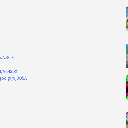
8wAz8t8
gl/Ah4SbX
goo.gl/9j8O5A