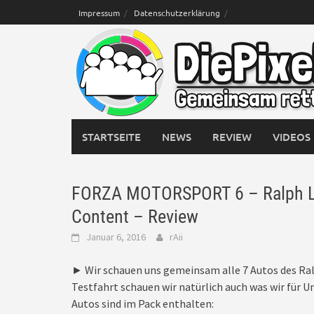
Skip
Impressum
Datenschutzerklärung
to
content
STARTSEITE
NEWS
REVIEW
VIDEOS
FORZA MOTORSPORT 6 – Ralph La
Content – Review
Januar 6, 2016
rAii
► Wir schauen uns gemeinsam alle 7 Autos des Ral
Testfahrt schauen wir natürlich auch was wir für
Autos sind im Pack enthalten: