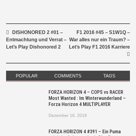
Post
DISHONORED 2 #01 –
F1 2016 #45 – S1W1Q –
navigation
Entmachtung und Verrat –
War alles nur ein Traum? –
Let’s Play Dishonored 2
Let’s Play F1 2016 Karriere
POPULAR
COMMENTS
TAGS
FORZA HORIZON 4 – COPS vs RACER
Most Wanted : Im Winterwunderland –
Forza Horizon 4 MULTIPLAYER
Dezember 16, 2018
FORZA HORIZON 4 #391 – Ein Puma