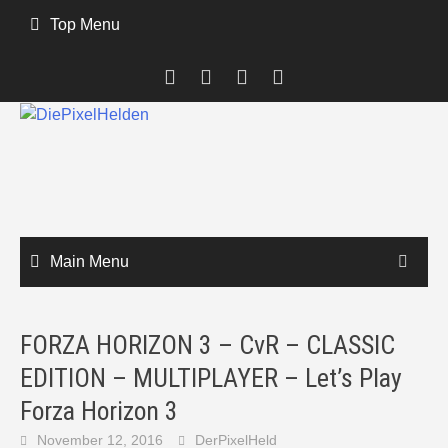
Skip
Top Menu
to
content
Main Menu
FORZA HORIZON 3 – CvR – CLASSIC
EDITION – MULTIPLAYER – Let’s Play
Forza Horizon 3
November 12, 2016
DerPixelHeld