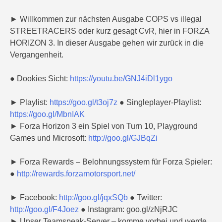
► Willkommen zur nächsten Ausgabe COPS vs illegal
STREETRACERS oder kurz gesagt CvR, hier in FORZA
HORIZON 3. In dieser Ausgabe gehen wir zurück in die
Vergangenheit.
● Dookies Sicht:
https://youtu.be/GNJ4iDl1ygo
► Playlist:
https://goo.gl/t3oj7z
● Singleplayer-Playlist:
https://goo.gl/MbnIAK
► Forza Horizon 3 ein Spiel von Turn 10, Playground
Games und Microsoft:
http://goo.gl/GJBqZi
► Forza Rewards – Belohnungssystem für Forza Spieler:
●
http://rewards.forzamotorsport.net/
► Facebook:
http://goo.gl/jqxSQb
● Twitter:
http://goo.gl/F4Joez
● Instagram: goo.gl/zNjRJC
► Unser Teamspeak-Server – komme vorbei und werde