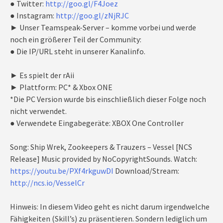
● Twitter:
http://goo.gl/F4Joez
● Instagram:
http://goo.gl/zNjRJC
► Unser Teamspeak-Server – komme vorbei und werde
noch ein größerer Teil der Community:
● Die IP/URL steht in unserer Kanalinfo.
► Es spielt der rAii
► Plattform: PC* & Xbox ONE
*Die PC Version wurde bis einschließlich dieser Folge noch
nicht verwendet.
● Verwendete Eingabegeräte: XBOX One Controller
Song: Ship Wrek, Zookeepers & Trauzers – Vessel [NCS
Release] Music provided by NoCopyrightSounds. Watch:
https://youtu.be/PXf4rkguwDI
Download/Stream:
http://ncs.io/VesselCr
Hinweis: In diesem Video geht es nicht darum irgendwelche
Fähigkeiten (Skill’s) zu präsentieren. Sondern lediglich um