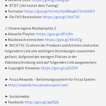
► RTDT (rAii testet dein Tuning)
● Formular:
https://goo.gl/forms/Oyr8Baq0s72mtGVE3
► Die FH3 Bestenliste:
https://goo.gl/UtyT3U
♫ Unsere eigene Musikplaylist ♪
● Aktuelle Playlist:
https://goo.gl/dPrLRn
● Musikstück einreichen:
https://goo.gl/K6nXZg
► WICHTIG: Zu ehren der Producer und Artisten sind unter
folgendem Link alle wichtigen Verlinkungen zusammen
gefasst. Aufgrund des wenigen Platzes in der
Videobeschreibung wird auf folgenden Link ausgewichen;
● Copyright Hinweise:
https://goo.gl/y2GZPV
► Forza Rewards – Belohnungssystem für Forza Spieler:
●
http://rewards.forzamotorsport.net/
► Socialmedia:
● Facebook:
http://goo.gl/jqxSQb