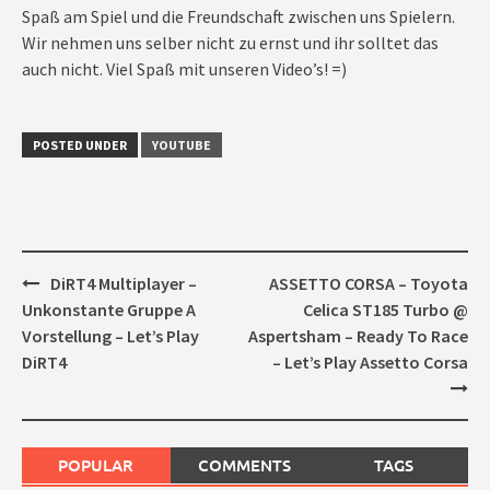
Spaß am Spiel und die Freundschaft zwischen uns Spielern.
Wir nehmen uns selber nicht zu ernst und ihr solltet das
auch nicht. Viel Spaß mit unseren Video’s! =)
POSTED UNDER
YOUTUBE
Post
DiRT4 Multiplayer –
ASSETTO CORSA – Toyota
navigation
Unkonstante Gruppe A
Celica ST185 Turbo @
Vorstellung – Let’s Play
Aspertsham – Ready To Race
DiRT4
– Let’s Play Assetto Corsa
POPULAR
COMMENTS
TAGS