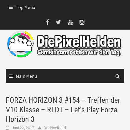
Skip
Top Menu
to
content
Main Menu
FORZA HORIZON 3 #154 – Treffen der
V10-Klasse – RTDT – Let’s Play Forza
Horizon 3
Juni 22, 2017
DerPixelHeld