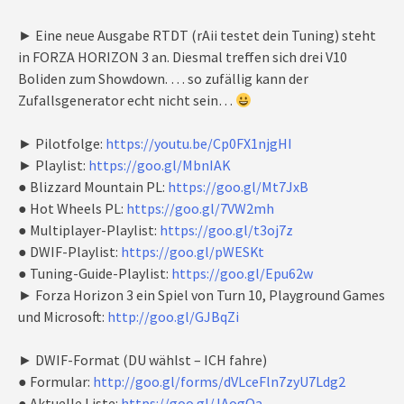
► Eine neue Ausgabe RTDT (rAii testet dein Tuning) steht
in FORZA HORIZON 3 an. Diesmal treffen sich drei V10
Boliden zum Showdown. … so zufällig kann der
Zufallsgenerator echt nicht sein…
► Pilotfolge:
https://youtu.be/Cp0FX1njgHI
► Playlist:
https://goo.gl/MbnIAK
● Blizzard Mountain PL:
https://goo.gl/Mt7JxB
● Hot Wheels PL:
https://goo.gl/7VW2mh
● Multiplayer-Playlist:
https://goo.gl/t3oj7z
● DWIF-Playlist:
https://goo.gl/pWESKt
● Tuning-Guide-Playlist:
https://goo.gl/Epu62w
► Forza Horizon 3 ein Spiel von Turn 10, Playground Games
und Microsoft:
http://goo.gl/GJBqZi
► DWIF-Format (DU wählst – ICH fahre)
● Formular:
http://goo.gl/forms/dVLceFln7zyU7Ldg2
● Aktuelle Liste:
https://goo.gl/JAogQa