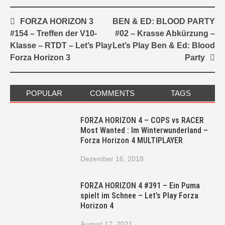
Post
FORZA HORIZON 3
BEN & ED: BLOOD PARTY
navigation
#154 – Treffen der V10-
#02 – Krasse Abkürzung –
Klasse – RTDT – Let’s Play
Let’s Play Ben & Ed: Blood
Forza Horizon 3
Party
POPULAR
COMMENTS
TAGS
FORZA HORIZON 4 – COPS vs RACER
Most Wanted : Im Winterwunderland –
Forza Horizon 4 MULTIPLAYER
Dezember 16, 2018
FORZA HORIZON 4 #391 – Ein Puma
spielt im Schnee – Let’s Play Forza
Horizon 4
August 17, 2021