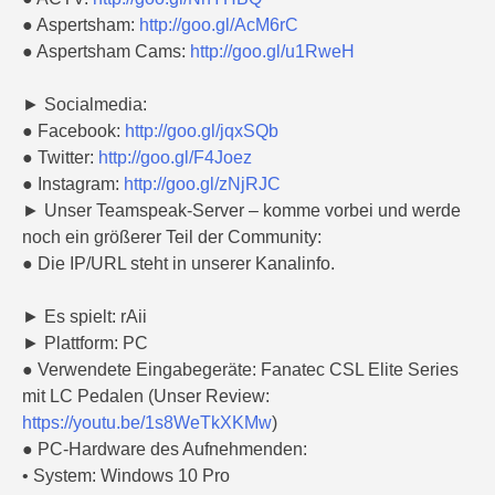
● Aspertsham:
http://goo.gl/AcM6rC
● Aspertsham Cams:
http://goo.gl/u1RweH
► Socialmedia:
● Facebook:
http://goo.gl/jqxSQb
● Twitter:
http://goo.gl/F4Joez
● Instagram:
http://goo.gl/zNjRJC
► Unser Teamspeak-Server – komme vorbei und werde
noch ein größerer Teil der Community:
● Die IP/URL steht in unserer Kanalinfo.
► Es spielt: rAii
► Plattform: PC
● Verwendete Eingabegeräte: Fanatec CSL Elite Series
mit LC Pedalen (Unser Review:
https://youtu.be/1s8WeTkXKMw
)
● PC-Hardware des Aufnehmenden:
• System: Windows 10 Pro