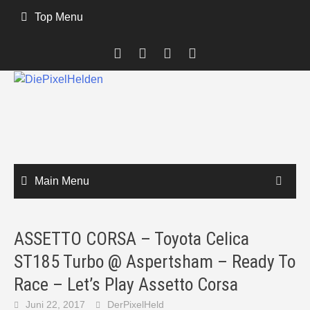
Skip
Top Menu
to
content
Main Menu
ASSETTO CORSA – Toyota Celica
ST185 Turbo @ Aspertsham – Ready To
Race – Let’s Play Assetto Corsa
Juni 22, 2017
DerPixelHeld