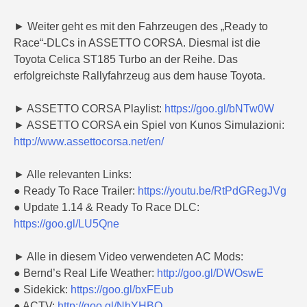
► Weiter geht es mit den Fahrzeugen des „Ready to
Race“-DLCs in ASSETTO CORSA. Diesmal ist die
Toyota Celica ST185 Turbo an der Reihe. Das
erfolgreichste Rallyfahrzeug aus dem hause Toyota.
► ASSETTO CORSA Playlist:
https://goo.gl/bNTw0W
► ASSETTO CORSA ein Spiel von Kunos Simulazioni:
http://www.assettocorsa.net/en/
► Alle relevanten Links:
● Ready To Race Trailer:
https://youtu.be/RtPdGRegJVg
● Update 1.14 & Ready To Race DLC:
https://goo.gl/LU5Qne
► Alle in diesem Video verwendeten AC Mods:
● Bernd’s Real Life Weather:
http://goo.gl/DWOswE
● Sidekick:
https://goo.gl/bxFEub
● ACTV:
http://goo.gl/NhYHBQ