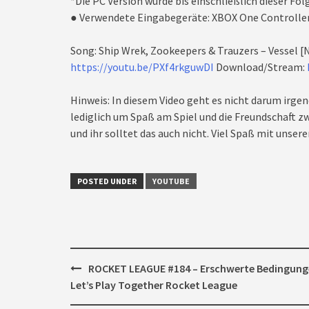
*Die PC Version wurde bis einschließlich dieser Fo
● Verwendete Eingabegeräte: XBOX One Controlle
Song: Ship Wrek, Zookeepers & Trauzers – Vessel 
https://youtu.be/PXf4rkguwDI
Download/Stream:
Hinweis: In diesem Video geht es nicht darum irgen
lediglich um Spaß am Spiel und die Freundschaft zw
und ihr solltet das auch nicht. Viel Spaß mit unseren
POSTED UNDER
YOUTUBE
Post
ROCKET LEAGUE #184 – Erschwerte Bedingung
navigation
Let’s Play Together Rocket League