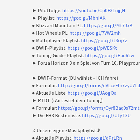
► Pilotfolge:
https://youtu.be/Cp0FX1njgHI
► Playlist:
https://goo.gl/MbnIAK
● Blizzard Mountain PL:
https://goo.gl/Mt7JxB
● Hot Wheels PL:
https://goo.gl/7VW2mh
● Multiplayer-Playlist:
https://goo.gl/t3oj7z
● DWIF-Playlist:
https://goo.gl/pWESKt
● Tuning-Guide-Playlist:
https://goo.gl/Epu62w
► Forza Horizon 3 ein Spiel von Turn 10, Playgro
► DWIF-Format (DU wählst – ICH fahre)
● Formular:
http://goo.gl/forms/dVLceFln7zyU7L
● Aktuelle Liste:
https://goo.gl/JAogQa
► RTDT (rAii testet dein Tuning)
● Formular:
https://goo.gl/forms/Oyr8Baq0s72m
► Die FH3 Bestenliste:
https://goo.gl/UtyT3U
♫ Unsere eigene Musikplaylist ♪
● Aktuelle Playlist:
https://goo.gl/dPrLRn