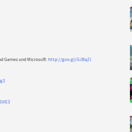
und Games und Microsoft:
http://goo.gl/GJBqZi
dg2
tGVE3