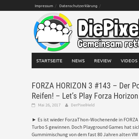
Skip
Impressum
Datenschutzerklärung
to
content
STARTSEITE
NEWS
REVIEW
VIDEOS
FORZA HORIZON 3 #143 – Der Por
Reifen! – Let’s Play Forza Horizon
Mai 26, 2017
DerPixelHeld
► Es ist wieder ForzaThon-Wochenende in FORZA 
Turbo S gewinnen. Doch Playground Games hat sich
Gummimischung von dem fast 80 Jahren alten VW K