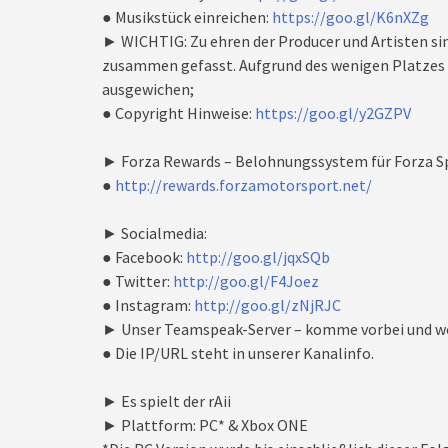
● Musikstück einreichen:
https://goo.gl/K6nXZg
► WICHTIG: Zu ehren der Producer und Artisten si
zusammen gefasst. Aufgrund des wenigen Platzes i
ausgewichen;
● Copyright Hinweise:
https://goo.gl/y2GZPV
► Forza Rewards – Belohnungssystem für Forza Sp
●
http://rewards.forzamotorsport.net/
► Socialmedia:
● Facebook:
http://goo.gl/jqxSQb
● Twitter:
http://goo.gl/F4Joez
● Instagram:
http://goo.gl/zNjRJC
► Unser Teamspeak-Server – komme vorbei und we
● Die IP/URL steht in unserer Kanalinfo.
► Es spielt der rAii
► Plattform: PC* & Xbox ONE