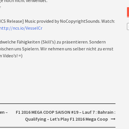
lge noch nicht verwendet.
r
[NCS Release] Music provided by NoCopyrightSounds. Watch:
A
http://ncs.io/VesselCr
dwelche Fähigkeiten (Skill’s) zu präsentieren. Sondern
ischen uns Spielern. Wir nehmen uns selber nicht zu ernst
 Video’s! =)
en –
F1 2016 MEGA COOP SAISON #19 – Lauf 7 : Bahrain :
Qualifying – Let’s Play F1 2016 Mega Coop