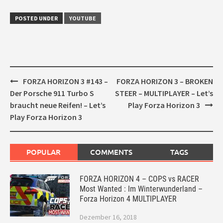
POSTED UNDER
YOUTUBE
Post
FORZA HORIZON 3 #143 –
FORZA HORIZON 3 – BROKEN
navigation
Der Porsche 911 Turbo S
STEER – MULTIPLAYER – Let’s
braucht neue Reifen! – Let’s
Play Forza Horizon 3
Play Forza Horizon 3
POPULAR
COMMENTS
TAGS
FORZA HORIZON 4 – COPS vs RACER
Most Wanted : Im Winterwunderland –
Forza Horizon 4 MULTIPLAYER
Dezember 16, 2018