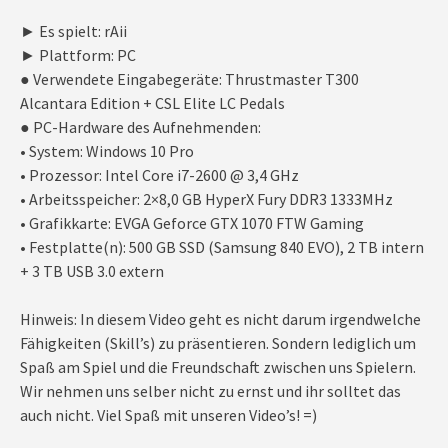
► Es spielt: rAii
► Plattform: PC
● Verwendete Eingabegeräte: Thrustmaster T300
Alcantara Edition + CSL Elite LC Pedals
● PC-Hardware des Aufnehmenden:
• System: Windows 10 Pro
• Prozessor: Intel Core i7-2600 @ 3,4 GHz
• Arbeitsspeicher: 2×8,0 GB HyperX Fury DDR3 1333MHz
• Grafikkarte: EVGA Geforce GTX 1070 FTW Gaming
• Festplatte(n): 500 GB SSD (Samsung 840 EVO), 2 TB intern
+ 3 TB USB 3.0 extern
Hinweis: In diesem Video geht es nicht darum irgendwelche
Fähigkeiten (Skill’s) zu präsentieren. Sondern lediglich um
Spaß am Spiel und die Freundschaft zwischen uns Spielern.
Wir nehmen uns selber nicht zu ernst und ihr solltet das
auch nicht. Viel Spaß mit unseren Video’s! =)