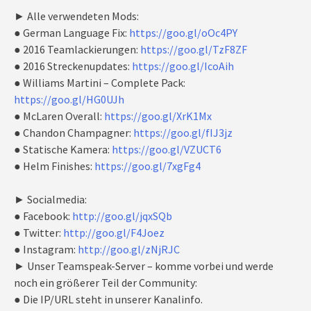
► Alle verwendeten Mods:
● German Language Fix:
https://goo.gl/oOc4PY
● 2016 Teamlackierungen:
https://goo.gl/TzF8ZF
● 2016 Streckenupdates:
https://goo.gl/IcoAih
● Williams Martini – Complete Pack:
https://goo.gl/HG0UJh
● McLaren Overall:
https://goo.gl/XrK1Mx
● Chandon Champagner:
https://goo.gl/fIJ3jz
● Statische Kamera:
https://goo.gl/VZUCT6
● Helm Finishes:
https://goo.gl/7xgFg4
► Socialmedia:
● Facebook:
http://goo.gl/jqxSQb
● Twitter:
http://goo.gl/F4Joez
● Instagram:
http://goo.gl/zNjRJC
► Unser Teamspeak-Server – komme vorbei und werde
noch ein größerer Teil der Community:
● Die IP/URL steht in unserer Kanalinfo.