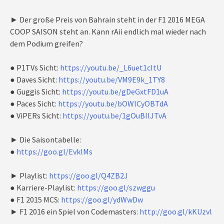
► Der große Preis von Bahrain steht in der F1 2016 MEGA
COOP SAISON steht an. Kann rAii endlich mal wieder nach
dem Podium greifen?
● P1TVs Sicht:
https://youtu.be/_L6uet1cItU
● Daves Sicht:
https://youtu.be/VM9E9k_1TY8
● Guggis Sicht:
https://youtu.be/gDeGxtFD1uA
● Paces Sicht:
https://youtu.be/bOWlCyOBTdA
● ViPERs Sicht:
https://youtu.be/1gOuBIlJTvA
► Die Saisontabelle:
●
https://goo.gl/EvklMs
► Playlist:
https://goo.gl/Q4ZB2J
● Karriere-Playlist:
https://goo.gl/szwggu
● F1 2015 MCS:
https://goo.gl/ydWwDw
► F1 2016 ein Spiel von Codemasters:
http://goo.gl/kKUzvl