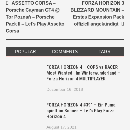
Post
ASSETTO CORSA –
FORZA HORIZON 3
navigation
Porsche Cayman GT4 @
BLIZZARD MOUNTAIN –
Tor Poznań – Porsche
Erstes Expansion Pack
Pack II – Let’s Play Assetto
offiziell angekündigt
Corsa
POPULAR
COMMENTS
TAGS
FORZA HORIZON 4 – COPS vs RACER
Most Wanted : Im Winterwunderland –
Forza Horizon 4 MULTIPLAYER
Dezember 16, 2018
FORZA HORIZON 4 #391 – Ein Puma
spielt im Schnee – Let’s Play Forza
Horizon 4
August 17, 2021