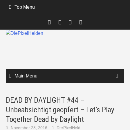
Skip
Top Menu
to
content
Main Menu
DEAD BY DAYLIGHT #44 –
Unbeabsichtigt geopfert – Let’s Play
Together Dead by Daylight
November 28, 2016
DerPixelHeld