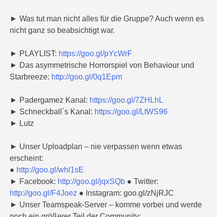
► Was tut man nicht alles für die Gruppe? Auch wenn es
nicht ganz so beabsichtigt war.
► PLAYLIST:
https://goo.gl/pYcWrF
► Das asymmetrische Horrorspiel von Behaviour und
Starbreeze:
http://goo.gl/0q1Epm
► Padergamez Kanal:
https://goo.gl/7ZHLhL
► Schneckball´s Kanal:
https://goo.gl/LtWS96
► Lutz
► Unser Uploadplan – nie verpassen wenn etwas
erscheint:
●
http://goo.gl/whl1sE
► Facebook:
http://goo.gl/jqxSQb
● Twitter:
http://goo.gl/F4Joez
● Instagram: goo.gl/zNjRJC
► Unser Teamspeak-Server – komme vorbei und werde
noch ein größerer Teil der Community: