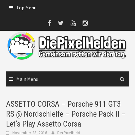
Skip
Top Menu
to
content
Main Menu
ASSETTO CORSA – Porsche 911 GT3
RS @ Nordschleife – Porsche Pack II –
Let’s Play Assetto Corsa
November 23, 2016
DerPixelHeld