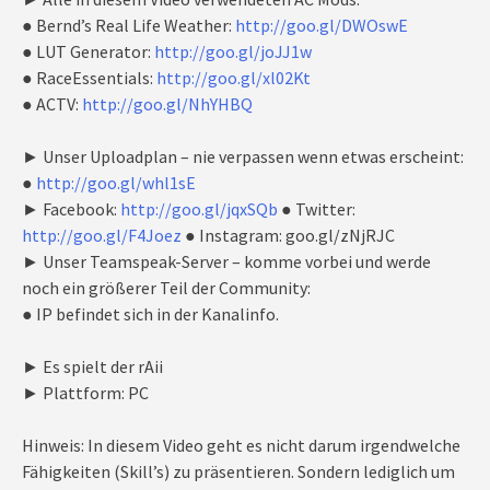
● Bernd’s Real Life Weather:
http://goo.gl/DWOswE
● LUT Generator:
http://goo.gl/joJJ1w
● RaceEssentials:
http://goo.gl/xl02Kt
● ACTV:
http://goo.gl/NhYHBQ
► Unser Uploadplan – nie verpassen wenn etwas erscheint:
●
http://goo.gl/whl1sE
► Facebook:
http://goo.gl/jqxSQb
● Twitter:
http://goo.gl/F4Joez
● Instagram: goo.gl/zNjRJC
► Unser Teamspeak-Server – komme vorbei und werde
noch ein größerer Teil der Community:
● IP befindet sich in der Kanalinfo.
► Es spielt der rAii
► Plattform: PC
Hinweis: In diesem Video geht es nicht darum irgendwelche
Fähigkeiten (Skill’s) zu präsentieren. Sondern lediglich um