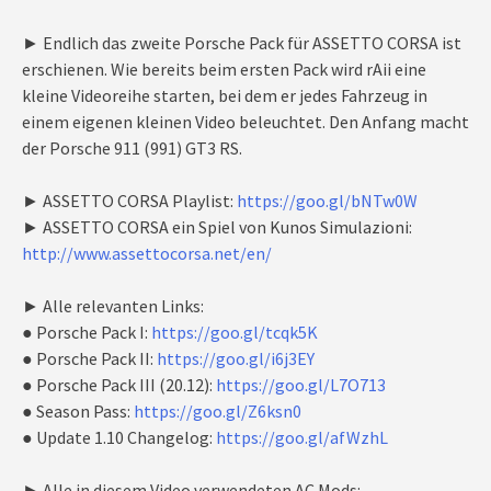
► Endlich das zweite Porsche Pack für ASSETTO CORSA ist
erschienen. Wie bereits beim ersten Pack wird rAii eine
kleine Videoreihe starten, bei dem er jedes Fahrzeug in
einem eigenen kleinen Video beleuchtet. Den Anfang macht
der Porsche 911 (991) GT3 RS.
► ASSETTO CORSA Playlist:
https://goo.gl/bNTw0W
► ASSETTO CORSA ein Spiel von Kunos Simulazioni:
http://www.assettocorsa.net/en/
► Alle relevanten Links:
● Porsche Pack I:
https://goo.gl/tcqk5K
● Porsche Pack II:
https://goo.gl/i6j3EY
● Porsche Pack III (20.12):
https://goo.gl/L7O713
● Season Pass:
https://goo.gl/Z6ksn0
● Update 1.10 Changelog:
https://goo.gl/afWzhL
► Alle in diesem Video verwendeten AC Mods: