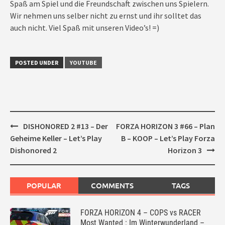
Spaß am Spiel und die Freundschaft zwischen uns Spielern.
Wir nehmen uns selber nicht zu ernst und ihr solltet das
auch nicht. Viel Spaß mit unseren Video’s! =)
POSTED UNDER
YOUTUBE
Post
DISHONORED 2 #13 – Der
FORZA HORIZON 3 #66 – Plan
navigation
Geheime Keller – Let’s Play
B – KOOP – Let’s Play Forza
Dishonored 2
Horizon 3
POPULAR
COMMENTS
TAGS
FORZA HORIZON 4 – COPS vs RACER
Most Wanted : Im Winterwunderland –