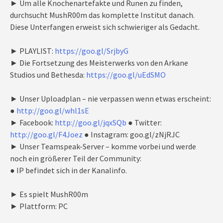
► Um alle Knochenartefakte und Runen zu finden,
durchsucht MushR00m das komplette Institut danach.
Diese Unterfangen erweist sich schwieriger als Gedacht.
► PLAYLIST:
https://goo.gl/SrjbyG
► Die Fortsetzung des Meisterwerks von den Arkane
Studios und Bethesda:
https://goo.gl/uEdSMO
► Unser Uploadplan – nie verpassen wenn etwas erscheint:
●
http://goo.gl/whl1sE
► Facebook:
http://goo.gl/jqxSQb
● Twitter:
http://goo.gl/F4Joez
● Instagram: goo.gl/zNjRJC
► Unser Teamspeak-Server – komme vorbei und werde
noch ein größerer Teil der Community:
● IP befindet sich in der Kanalinfo.
► Es spielt MushR00m
► Plattform: PC