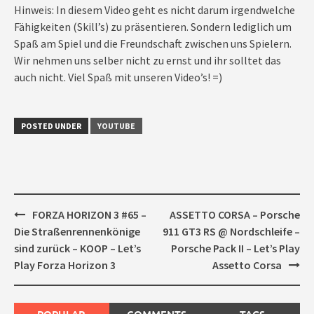
Hinweis: In diesem Video geht es nicht darum irgendwelche
Fähigkeiten (Skill’s) zu präsentieren. Sondern lediglich um
Spaß am Spiel und die Freundschaft zwischen uns Spielern.
Wir nehmen uns selber nicht zu ernst und ihr solltet das
auch nicht. Viel Spaß mit unseren Video’s! =)
POSTED UNDER
YOUTUBE
Post
FORZA HORIZON 3 #65 –
ASSETTO CORSA – Porsche
navigation
Die Straßenrennenkönige
911 GT3 RS @ Nordschleife –
sind zurück – KOOP – Let’s
Porsche Pack II – Let’s Play
Play Forza Horizon 3
Assetto Corsa