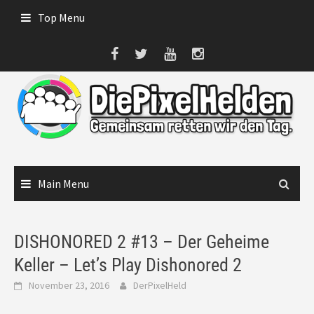
Skip
Top Menu
to
content
Main Menu
DISHONORED 2 #13 – Der Geheime
Keller – Let’s Play Dishonored 2
November 23, 2016
DerPixelHeld