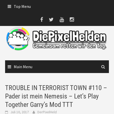
Skip
Top Menu
to
content
Main Menu
TROUBLE IN TERRORIST TOWN #110 –
Pader ist mein Nemesis – Let’s Play
Together Garry’s Mod TTT
Juli 10, 2017
DerPixelHeld