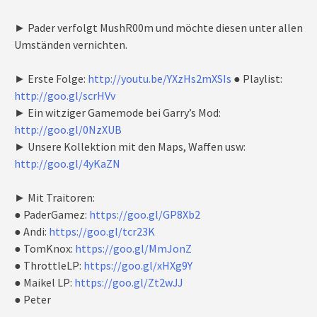
► Pader verfolgt MushR00m und möchte diesen unter allen
Umständen vernichten.
► Erste Folge:
http://youtu.be/YXzHs2mXSIs
● Playlist:
http://goo.gl/scrHVv
► Ein witziger Gamemode bei Garry’s Mod:
http://goo.gl/0NzXUB
► Unsere Kollektion mit den Maps, Waffen usw:
http://goo.gl/4yKaZN
► Mit Traitoren:
● PaderGamez:
https://goo.gl/GP8Xb2
● Andi:
https://goo.gl/tcr23K
● TomKnox:
https://goo.gl/MmJonZ
● ThrottleLP:
https://goo.gl/xHXg9Y
● Maikel LP:
https://goo.gl/Zt2wJJ
● Peter