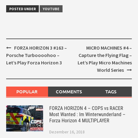
POSTED UNDER
YOUTUBE
Post
FORZA HORIZON 3 #163 –
MICRO MACHINES #4 –
navigation
Porsche Turboooohoo –
Capture the Flying Flag –
Let’s Play Forza Horizon 3
Let’s Play Micro Machines
World Series
POPULAR
COMMENTS
TAGS
FORZA HORIZON 4 – COPS vs RACER
Most Wanted : Im Winterwunderland –
Forza Horizon 4 MULTIPLAYER
Dezember 16, 2018