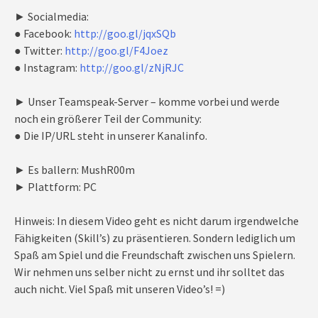
► Socialmedia:
● Facebook:
http://goo.gl/jqxSQb
● Twitter:
http://goo.gl/F4Joez
● Instagram:
http://goo.gl/zNjRJC
► Unser Teamspeak-Server – komme vorbei und werde
noch ein größerer Teil der Community:
● Die IP/URL steht in unserer Kanalinfo.
► Es ballern: MushR00m
► Plattform: PC
Hinweis: In diesem Video geht es nicht darum irgendwelche
Fähigkeiten (Skill’s) zu präsentieren. Sondern lediglich um
Spaß am Spiel und die Freundschaft zwischen uns Spielern.
Wir nehmen uns selber nicht zu ernst und ihr solltet das
auch nicht. Viel Spaß mit unseren Video’s! =)