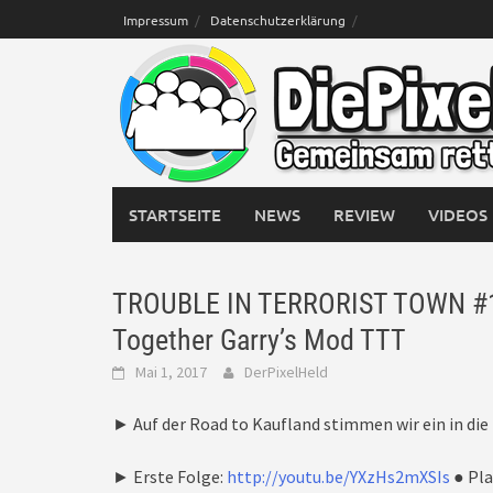
Skip
Impressum
Datenschutzerklärung
to
content
STARTSEITE
NEWS
REVIEW
VIDEOS
TROUBLE IN TERRORIST TOWN #101 
Together Garry’s Mod TTT
Mai 1, 2017
DerPixelHeld
► Auf der Road to Kaufland stimmen wir ein in di
► Erste Folge:
http://youtu.be/YXzHs2mXSIs
● Pla