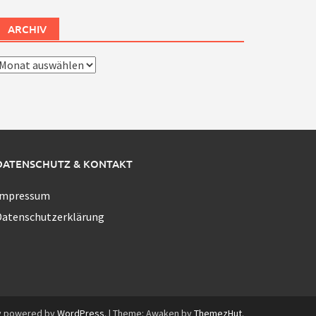
ARCHIV
rchiv
DATENSCHUTZ & KONTAKT
Impressum
Datenschutzerklärung
y powered by
WordPress
.
|
Theme: Awaken by
ThemezHut
.