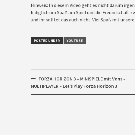
Hinweis: In diesem Video geht es nicht darum irgen
lediglich um Spaß am Spiel und die Freundschaft zw
und ihr solltet das auch nicht. Viel Spaß mit unseren
POSTED UNDER
YOUTUBE
Post
FORZA HORIZON 3 – MINISPIELE mit Vans –
navigation
MULTIPLAYER – Let’s Play Forza Horizon 3