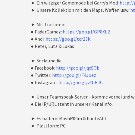
► Ein witziger Gamemode bei Garry’s Mod:
http:/
► Unsere Kollektion mit den Maps, Waffen usw:
ht
► Mit Traitoren:
● PaderGamez:
https://goo.gl/GP8Xb2
● Andi:
https://goo.gl/tcr23K
● Peter, Lutz & Lukas
► Socialmedia:
● Facebook:
http://goo.gl/jqxSQb
● Twitter:
http://goo.gl/F4Joez
● Instagram:
http://goo.gl/zNjRJC
► Unser Teamspeak-Server – komme vorbei und we
● Die IP/URL steht in unserer Kanalinfo.
► Es ballern: MushR00m & bunteAbt
► Plattform: PC