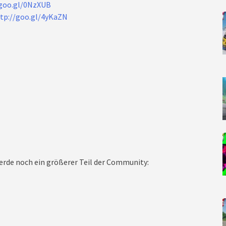
/goo.gl/0NzXUB
tp://goo.gl/4yKaZN
rde noch ein größerer Teil der Community: