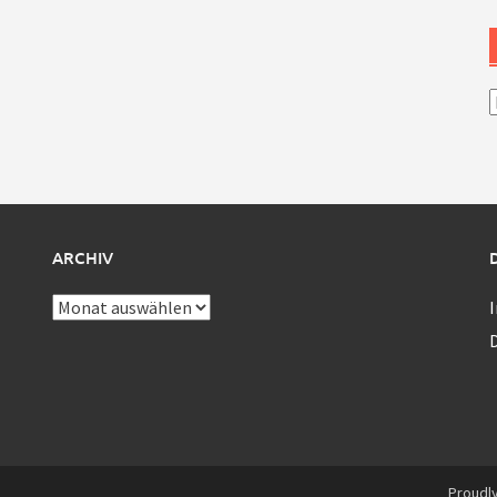
A
ARCHIV
Archiv
Proudl