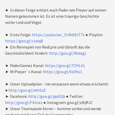
► In dieser Folge erklärt euch Pader wie Pieper auf seinen
Namen gekommen ist. Es ist eine traurige Geschichte
voller Leid und Vögel.
► Erste Folge:
https://youtu.be/_5r4h0StT7c
● Playlist:
https://goo.gl/rzaiqB
► Ein Rennspiel von RedLynx und Ubisoft das die
Geschicklichkeit fördert:
http://goo.gl/9bdagL
► PaderGamez Kanal:
https://goo.gl/7ZHLhL
► MrPieper´s Kanal:
https://goo.gl/SsDhs1
► Unser Uploadplan – nie verpassen wenn etwas erscheint:
●
http://goo.gl/whl1sE
► Facebook:
http://goo.gl/jqxSQb
● Twitter:
http://goo.gl/F4Joez
● Instagram: goo.gl/zNjRJC
► Unser Teamspeak-Server – komme vorbei und werde
noch ein größerer Teil der Community: