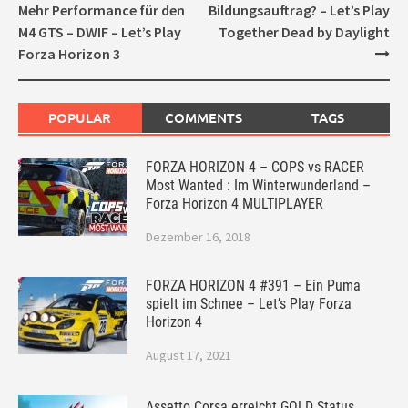
navigation
Mehr Performance für den
Bildungsauftrag? – Let’s Play
M4 GTS – DWIF – Let’s Play
Together Dead by Daylight
Forza Horizon 3
POPULAR
COMMENTS
TAGS
FORZA HORIZON 4 – COPS vs RACER
Most Wanted : Im Winterwunderland –
Forza Horizon 4 MULTIPLAYER
Dezember 16, 2018
FORZA HORIZON 4 #391 – Ein Puma
spielt im Schnee – Let’s Play Forza
Horizon 4
August 17, 2021
Assetto Corsa erreicht GOLD Status