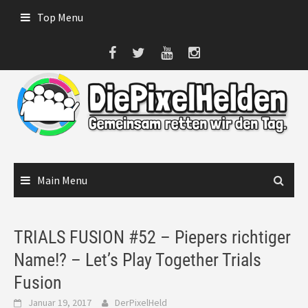
Skip
Top Menu
to
content
Main Menu
TRIALS FUSION #52 – Piepers richtiger
Name!? – Let’s Play Together Trials
Fusion
Januar 19, 2017
DerPixelHeld