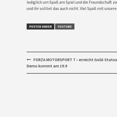
lediglich um Spaß am Spiel und die Freundschaft zw
und ihr solltet das auch nicht. Viel Spaß mit unseren
POSTED UNDER
YOUTUBE
Post
FORZA MOTORSPORT 7 – erreicht Gold-Status
navigation
Demo kommt am 19.9