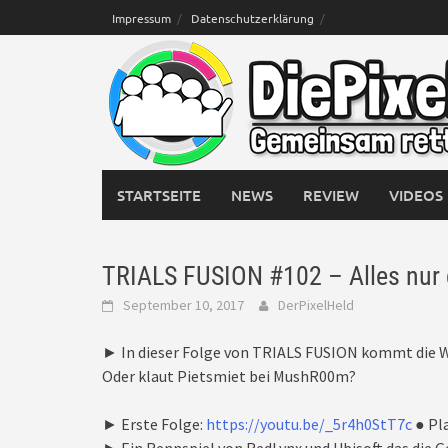
Skip
Impressum
Datenschutzerklärung
to
content
STARTSEITE
NEWS
REVIEW
VIDEOS
TRIALS FUSION #102 – Alles nur g
September 10, 2017
DerPixelHeld
► In dieser Folge von TRIALS FUSION kommt die Wa
Oder klaut Pietsmiet bei MushR00m?
► Erste Folge:
https://youtu.be/_5r4h0StT7c
● Pla