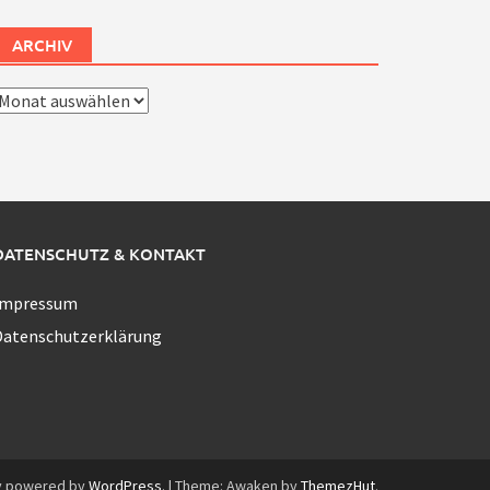
ARCHIV
rchiv
DATENSCHUTZ & KONTAKT
Impressum
Datenschutzerklärung
y powered by
WordPress
.
|
Theme: Awaken by
ThemezHut
.