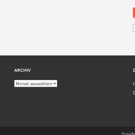
A
ARCHIV
Archiv
Proudl