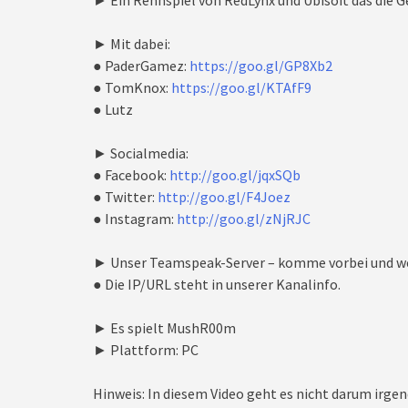
► Ein Rennspiel von RedLynx und Ubisoft das die Ge
► Mit dabei:
● PaderGamez:
https://goo.gl/GP8Xb2
● TomKnox:
https://goo.gl/KTAfF9
● Lutz
► Socialmedia:
● Facebook:
http://goo.gl/jqxSQb
● Twitter:
http://goo.gl/F4Joez
● Instagram:
http://goo.gl/zNjRJC
► Unser Teamspeak-Server – komme vorbei und we
● Die IP/URL steht in unserer Kanalinfo.
► Es spielt MushR00m
► Plattform: PC
Hinweis: In diesem Video geht es nicht darum irgen