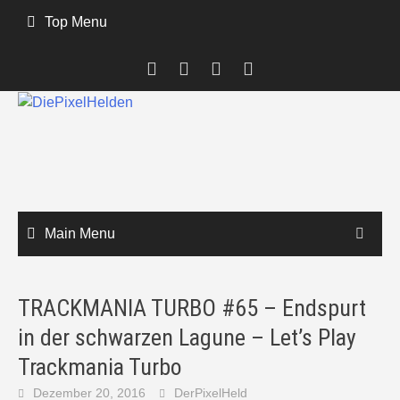
Skip
Top Menu
to
content
Main Menu
TRACKMANIA TURBO #65 – Endspurt
in der schwarzen Lagune – Let’s Play
Trackmania Turbo
Dezember 20, 2016
DerPixelHeld