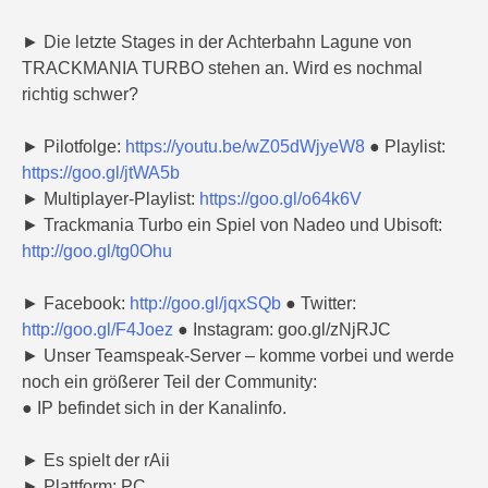
► Die letzte Stages in der Achterbahn Lagune von
TRACKMANIA TURBO stehen an. Wird es nochmal
richtig schwer?
► Pilotfolge:
https://youtu.be/wZ05dWjyeW8
● Playlist:
https://goo.gl/jtWA5b
► Multiplayer-Playlist:
https://goo.gl/o64k6V
► Trackmania Turbo ein Spiel von Nadeo und Ubisoft:
http://goo.gl/tg0Ohu
► Facebook:
http://goo.gl/jqxSQb
● Twitter:
http://goo.gl/F4Joez
● Instagram: goo.gl/zNjRJC
► Unser Teamspeak-Server – komme vorbei und werde
noch ein größerer Teil der Community:
● IP befindet sich in der Kanalinfo.
► Es spielt der rAii
► Plattform: PC