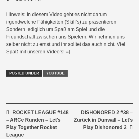
Hinweis: In diesem Video geht es nicht darum
irgendwelche Fähigkeiten (Skill’s) zu präsentieren.
Sondern lediglich um Spaß am Spiel und die
Freundschaft zwischen uns Spielern. Wir nehmen uns
selber nicht zu ernst und ihr solltet das auch nicht. Viel
Spaß mit unseren Video’s! =)
POSTED UNDER
YOUTUBE
Post
ROCKET LEAGUE #148
DISHONORED 2 #38 –
navigation
– ARCe Runden – Let’s
Zurück in Dunwall – Let’s
Play Together Rocket
Play Dishonored 2
League