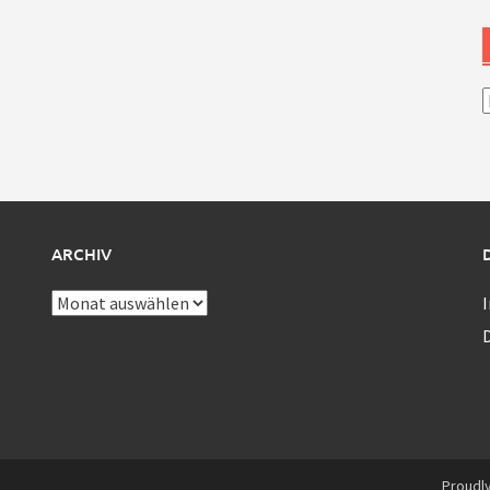
A
ARCHIV
Archiv
Proudl