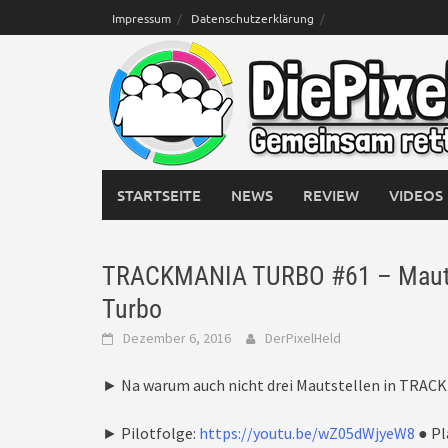
Skip
Impressum
Datenschutzerklärung
to
content
STARTSEITE
NEWS
REVIEW
VIDEOS
TRACKMANIA TURBO #61 – Maut-St
Turbo
Dezember 6, 2016
DerPixelHeld
► Na warum auch nicht drei Mautstellen in TRAC
► Pilotfolge:
https://youtu.be/wZ05dWjyeW8
● Pl