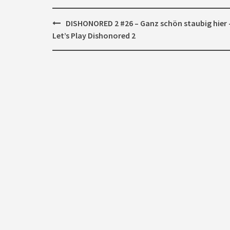
Post
DISHONORED 2 #26 – Ganz schön staubig hier 
navigation
Let’s Play Dishonored 2