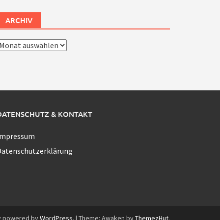
ARCHIV
rchiv
DATENSCHUTZ & KONTAKT
Impressum
Datenschutzerklärung
y powered by
WordPress
.
|
Theme: Awaken by
ThemezHut
.