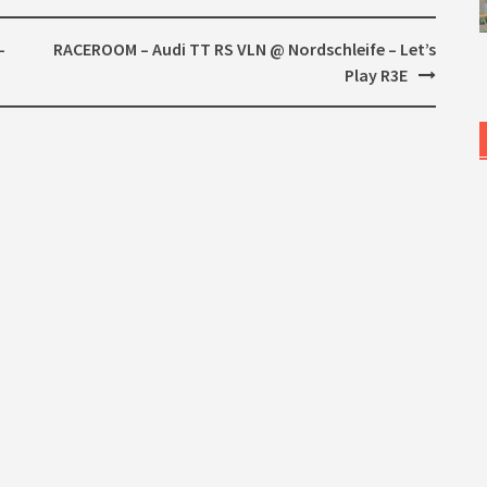
–
RACEROOM – Audi TT RS VLN @ Nordschleife – Let’s
Play R3E