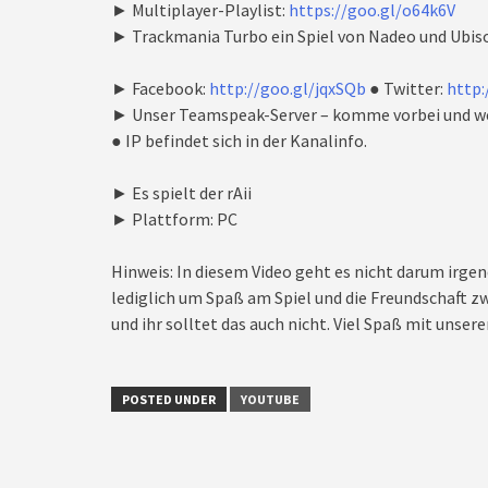
► Multiplayer-Playlist:
https://goo.gl/o64k6V
► Trackmania Turbo ein Spiel von Nadeo und Ubiso
► Facebook:
http://goo.gl/jqxSQb
● Twitter:
http:
► Unser Teamspeak-Server – komme vorbei und we
● IP befindet sich in der Kanalinfo.
► Es spielt der rAii
► Plattform: PC
Hinweis: In diesem Video geht es nicht darum irgen
lediglich um Spaß am Spiel und die Freundschaft zw
und ihr solltet das auch nicht. Viel Spaß mit unseren
POSTED UNDER
YOUTUBE