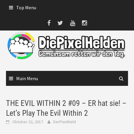
Skip
Top Menu
to
content
Main Menu
THE EVIL WITHIN 2 #09 – ER hat sie! –
Let’s Play The Evil Within 2
Oktober 22, 2017
DerPixelHeld