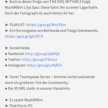
► Auch in dieser Folge von THE EVIL WITHIN 2 folgt
MushR00m Lilys Spur. Diese führt ihn zu einer Lagerhalle.
Doch der Fotograph ist auch hinter ihr her.
► PLAYLIST:
https://goo.gl/Wn1Pjm
► Ein Horrorgame von Bethesda und Tango Gameworks:
https://goo.gl/gh1NTX
► Socialmedia:
● Facebook:
http://goo.gl/jqxSQb
● Twitter:
http://goo.gl/F4Joez
● Instagram:
http://goo.gl/zNjRJC
► Unser Teamspeak-Server – komme vorbei und werde
noch ein größerer Teil der Community:
● Die IP/URL steht in unserer Kanalinfo.
► Es spielt MushR00m
► Plattform: PC