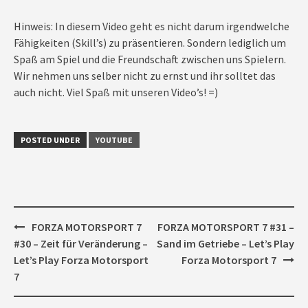
Hinweis: In diesem Video geht es nicht darum irgendwelche
Fähigkeiten (Skill’s) zu präsentieren. Sondern lediglich um
Spaß am Spiel und die Freundschaft zwischen uns Spielern.
Wir nehmen uns selber nicht zu ernst und ihr solltet das
auch nicht. Viel Spaß mit unseren Video’s! =)
POSTED UNDER
YOUTUBE
Post
FORZA MOTORSPORT 7
FORZA MOTORSPORT 7 #31 –
navigation
#30 – Zeit für Veränderung –
Sand im Getriebe – Let’s Play
Let’s Play Forza Motorsport
Forza Motorsport 7
7