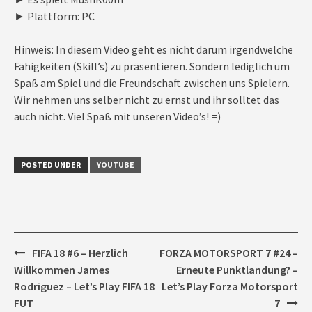
► Plattform: PC
Hinweis: In diesem Video geht es nicht darum irgendwelche
Fähigkeiten (Skill’s) zu präsentieren. Sondern lediglich um
Spaß am Spiel und die Freundschaft zwischen uns Spielern.
Wir nehmen uns selber nicht zu ernst und ihr solltet das
auch nicht. Viel Spaß mit unseren Video’s! =)
POSTED UNDER
YOUTUBE
Post
FIFA 18 #6 – Herzlich
FORZA MOTORSPORT 7 #24 –
navigation
Willkommen James
Erneute Punktlandung? –
Rodriguez – Let’s Play FIFA 18
Let’s Play Forza Motorsport
FUT
7