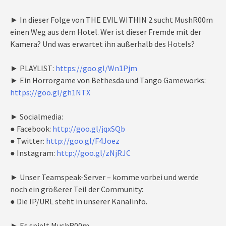
► In dieser Folge von THE EVIL WITHIN 2 sucht MushR00m
einen Weg aus dem Hotel. Wer ist dieser Fremde mit der
Kamera? Und was erwartet ihn außerhalb des Hotels?
► PLAYLIST:
https://goo.gl/Wn1Pjm
► Ein Horrorgame von Bethesda und Tango Gameworks:
https://goo.gl/gh1NTX
► Socialmedia:
● Facebook:
http://goo.gl/jqxSQb
● Twitter:
http://goo.gl/F4Joez
● Instagram:
http://goo.gl/zNjRJC
► Unser Teamspeak-Server – komme vorbei und werde
noch ein größerer Teil der Community:
● Die IP/URL steht in unserer Kanalinfo.
► Es spielt MushR00m