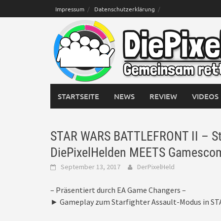
Skip
Impressum
Datenschutzerklärung
to
content
STARTSEITE
NEWS
REVIEW
VIDEOS
STAR WARS BATTLEFRONT II – Star
DiePixelHelden MEETS Gamesco
September 13, 2017
DerPixelHeld
– Präsentiert durch EA Game Changers –
► Gameplay zum Starfighter Assault-Modus in ST