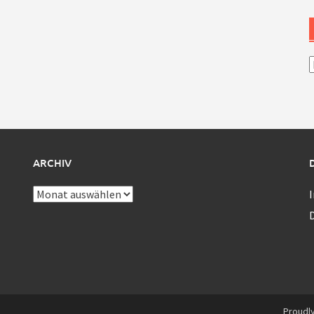
A
ARCHIV
Archiv
Proudl