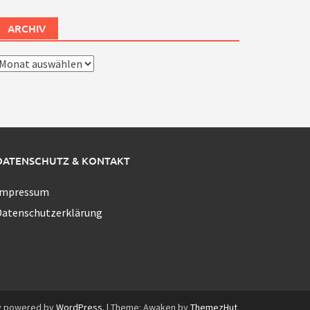
ARCHIV
rchiv
DATENSCHUTZ & KONTAKT
Impressum
Datenschutzerklärung
y powered by
WordPress
.
|
Theme: Awaken by
ThemezHut
.