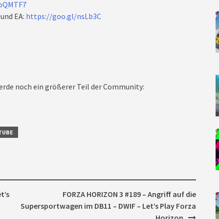
/oQMTF7
 und EA:
https://goo.gl/nsLb3C
rde noch ein größerer Teil der Community:
TUBE
t’s
FORZA HORIZON 3 #189 – Angriff auf die
Supersportwagen im DB11 – DWIF – Let’s Play Forza
Horizon