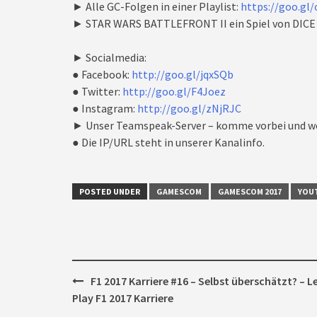
► Alle GC-Folgen in einer Playlist:
https://goo.gl
► STAR WARS BATTLEFRONT II ein Spiel von DICE
► Socialmedia:
● Facebook:
http://goo.gl/jqxSQb
● Twitter:
http://goo.gl/F4Joez
● Instagram:
http://goo.gl/zNjRJC
► Unser Teamspeak-Server – komme vorbei und we
● Die IP/URL steht in unserer Kanalinfo.
POSTED UNDER
GAMESCOM
GAMESCOM 2017
YOU
Post
F1 2017 Karriere #16 – Selbst überschätzt? – Le
navigation
Play F1 2017 Karriere