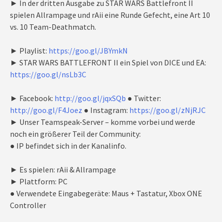
► In der dritten Ausgabe zu STAR WARS Battlefront II
spielen Allrampage und rAii eine Runde Gefecht, eine Art 10
vs. 10 Team-Deathmatch.
► Playlist:
https://goo.gl/JBYmkN
► STAR WARS BATTLEFRONT II ein Spiel von DICE und EA:
https://goo.gl/nsLb3C
► Facebook:
http://goo.gl/jqxSQb
● Twitter:
http://goo.gl/F4Joez
● Instagram:
https://goo.gl/zNjRJC
► Unser Teamspeak-Server – komme vorbei und werde
noch ein größerer Teil der Community:
● IP befindet sich in der Kanalinfo.
► Es spielen: rAii & Allrampage
► Plattform: PC
● Verwendete Eingabegeräte: Maus + Tastatur, Xbox ONE
Controller