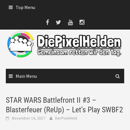
Skip
Top Menu
to
content
Main Menu
STAR WARS Battlefront II #3 –
Blasterfeuer (ReUp) – Let’s Play SWBF2
November 14, 2017
DerPixelHeld