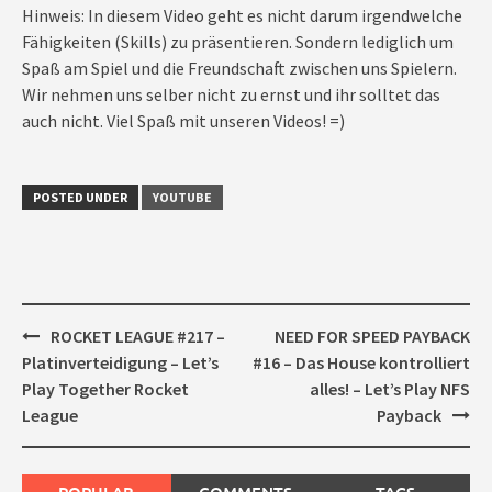
Hinweis: In diesem Video geht es nicht darum irgendwelche
Fähigkeiten (Skills) zu präsentieren. Sondern lediglich um
Spaß am Spiel und die Freundschaft zwischen uns Spielern.
Wir nehmen uns selber nicht zu ernst und ihr solltet das
auch nicht. Viel Spaß mit unseren Videos! =)
POSTED UNDER
YOUTUBE
Post
ROCKET LEAGUE #217 –
NEED FOR SPEED PAYBACK
navigation
Platinverteidigung – Let’s
#16 – Das House kontrolliert
Play Together Rocket
alles! – Let’s Play NFS
League
Payback