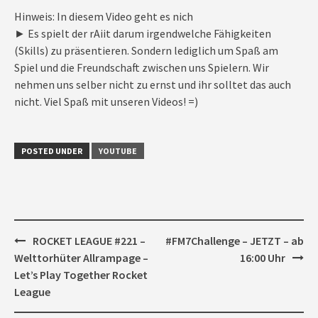
Hinweis: In diesem Video geht es nich
► Es spielt der rAiit darum irgendwelche Fähigkeiten
(Skills) zu präsentieren. Sondern lediglich um Spaß am
Spiel und die Freundschaft zwischen uns Spielern. Wir
nehmen uns selber nicht zu ernst und ihr solltet das auch
nicht. Viel Spaß mit unseren Videos! =)
POSTED UNDER
YOUTUBE
Post
ROCKET LEAGUE #221 –
#FM7Challenge – JETZT – ab
navigation
Welttorhüter Allrampage –
16:00 Uhr
Let’s Play Together Rocket
League