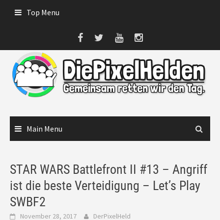
Skip
Top Menu
to
content
Main Menu
STAR WARS Battlefront II #13 – Angriff
ist die beste Verteidigung – Let’s Play
SWBF2
November 28, 2017
DerPixelHeld