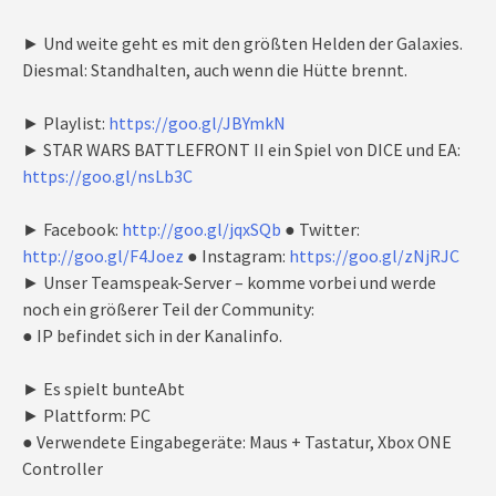
► Und weite geht es mit den größten Helden der Galaxies.
Diesmal: Standhalten, auch wenn die Hütte brennt.
► Playlist:
https://goo.gl/JBYmkN
► STAR WARS BATTLEFRONT II ein Spiel von DICE und EA:
https://goo.gl/nsLb3C
► Facebook:
http://goo.gl/jqxSQb
● Twitter:
http://goo.gl/F4Joez
● Instagram:
https://goo.gl/zNjRJC
► Unser Teamspeak-Server – komme vorbei und werde
noch ein größerer Teil der Community:
● IP befindet sich in der Kanalinfo.
► Es spielt bunteAbt
► Plattform: PC
● Verwendete Eingabegeräte: Maus + Tastatur, Xbox ONE
Controller