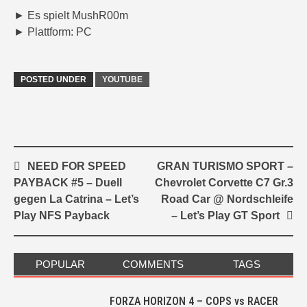
► Es spielt MushR00m
► Plattform: PC
POSTED UNDER
YOUTUBE
Post
NEED FOR SPEED
GRAN TURISMO SPORT –
navigation
PAYBACK #5 – Duell
Chevrolet Corvette C7 Gr.3
gegen La Catrina – Let’s
Road Car @ Nordschleife
Play NFS Payback
– Let’s Play GT Sport
POPULAR
COMMENTS
TAGS
FORZA HORIZON 4 – COPS vs RACER