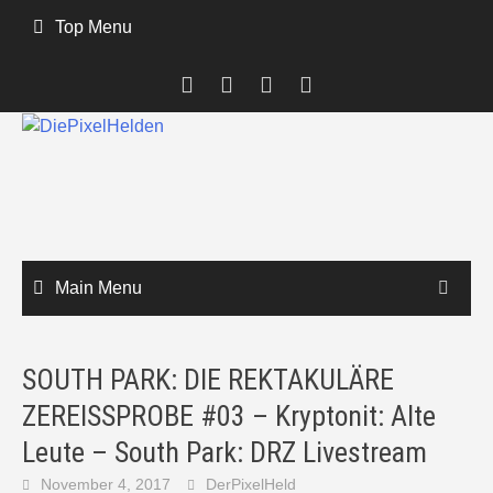
Skip
Top Menu
to
content
Main Menu
SOUTH PARK: DIE REKTAKULÄRE
ZEREISSPROBE #03 – Kryptonit: Alte
Leute – South Park: DRZ Livestream
November 4, 2017
DerPixelHeld