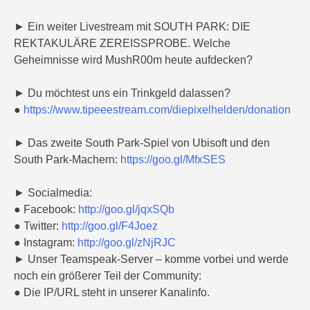
► Ein weiter Livestream mit SOUTH PARK: DIE
REKTAKULÄRE ZEREISSPROBE. Welche
Geheimnisse wird MushR00m heute aufdecken?
► Du möchtest uns ein Trinkgeld dalassen?
●
https://www.tipeeestream.com/diepixelhelden/donation
► Das zweite South Park-Spiel von Ubisoft und den
South Park-Machern:
https://goo.gl/MfxSES
► Socialmedia:
● Facebook:
http://goo.gl/jqxSQb
● Twitter:
http://goo.gl/F4Joez
● Instagram:
http://goo.gl/zNjRJC
► Unser Teamspeak-Server – komme vorbei und werde
noch ein größerer Teil der Community:
● Die IP/URL steht in unserer Kanalinfo.