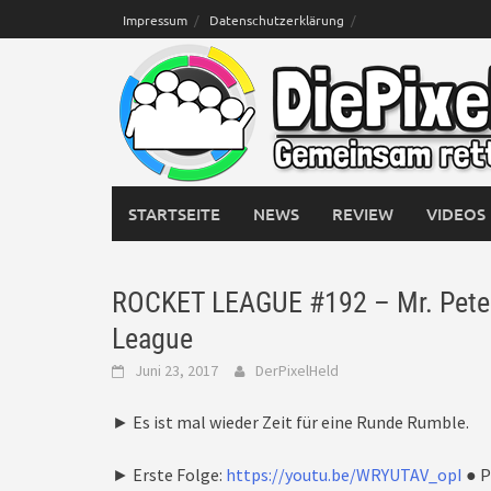
Skip
Impressum
Datenschutzerklärung
to
content
STARTSEITE
NEWS
REVIEW
VIDEOS
ROCKET LEAGUE #192 – Mr. Peter 
League
Juni 23, 2017
DerPixelHeld
► Es ist mal wieder Zeit für eine Runde Rumble.
► Erste Folge:
https://youtu.be/WRYUTAV_opI
● P