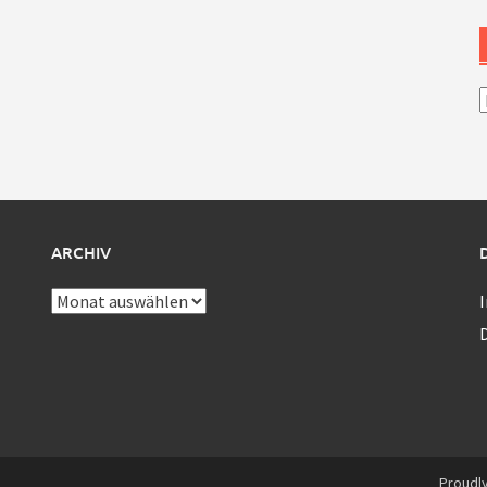
A
ARCHIV
Archiv
Proudl