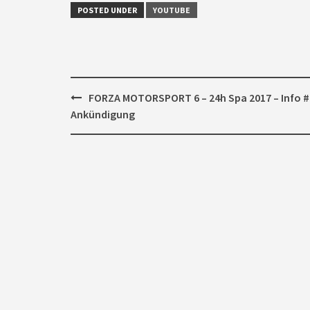
POSTED UNDER
YOUTUBE
Post
FORZA MOTORSPORT 6 – 24h Spa 2017 – Info #
navigation
Ankündigung