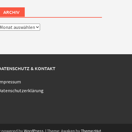
ARCHIV
rchiv
DATENSCHUTZ & KONTAKT
Impressum
Datenschutzerklärung
y powered by
WordPress
.
|
Theme: Awaken by
ThemezHut
.