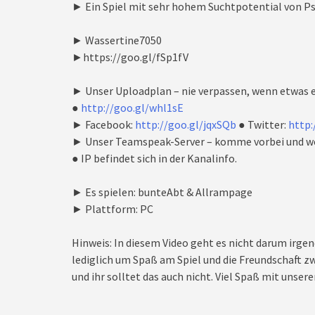
► Ein Spiel mit sehr hohem Suchtpotential von Ps
► Wassertine7050
►https://goo.gl/fSp1fV
► Unser Uploadplan – nie verpassen, wenn etwas e
●
http://goo.gl/whl1sE
► Facebook:
http://goo.gl/jqxSQb
● Twitter:
http:
► Unser Teamspeak-Server – komme vorbei und we
● IP befindet sich in der Kanalinfo.
► Es spielen: bunteAbt & Allrampage
► Plattform: PC
Hinweis: In diesem Video geht es nicht darum irgen
lediglich um Spaß am Spiel und die Freundschaft zw
und ihr solltet das auch nicht. Viel Spaß mit unseren