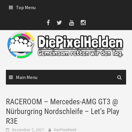
Skip
Top Menu
to
content
Main Menu
RACEROOM – Mercedes-AMG GT3 @
Nürburgring Nordschleife – Let’s Play
R3E
Dezember 7, 2017
DerPixelHeld