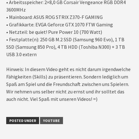
• Arbeitsspeicher: 2×8,0 GB Corsair Vengeance RGB DDR4
3600MHz
• Mainboard: ASUS ROG STRIX Z370-F GAMING
• Grafikkarte: EVGA Geforce GTX 1070 FTW Gaming
• Netzteil: be quiet! Pure Power 10 (700 Watt)
• Festplatte(n): 250 GB M.2 SSD (Samsung 960 Evo), 1 TB
SSD (Samsung 850 Pro), 4 TB HDD (Toshiba N300) + 3 TB
USB 3.0 extern
Hinweis: In diesem Video geht es nicht darum irgendwelche
Fähigkeiten (Skills) zu präsentieren. Sondern lediglich um
Spaß am Spiel und die Freundschaft zwischen uns Spielern.
Wir nehmen uns selber nicht zu ernst und ihr solltet das
auch nicht. Viel Spaß mit unseren Videos! =)
POSTED UNDER
YOUTUBE