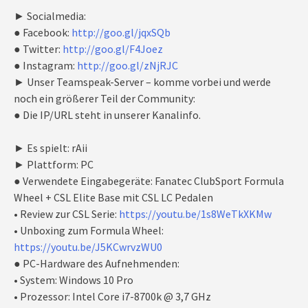
► Socialmedia:
● Facebook:
http://goo.gl/jqxSQb
● Twitter:
http://goo.gl/F4Joez
● Instagram:
http://goo.gl/zNjRJC
► Unser Teamspeak-Server – komme vorbei und werde
noch ein größerer Teil der Community:
● Die IP/URL steht in unserer Kanalinfo.
► Es spielt: rAii
► Plattform: PC
● Verwendete Eingabegeräte: Fanatec ClubSport Formula
Wheel + CSL Elite Base mit CSL LC Pedalen
• Review zur CSL Serie:
https://youtu.be/1s8WeTkXKMw
• Unboxing zum Formula Wheel:
https://youtu.be/J5KCwrvzWU0
● PC-Hardware des Aufnehmenden:
• System: Windows 10 Pro
• Prozessor: Intel Core i7-8700k @ 3,7 GHz