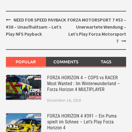
Post
NEED FOR SPEED PAYBACK
FORZA MOTORSPORT 7 #53 –
navigation
#38 – Unaufhaltsam – Let’s
Unerwartete Wendung –
Play NFS Payback
Let’s Play Forza Motorsport
7
POPULAR
COMMENTS
TAGS
FORZA HORIZON 4 – COPS vs RACER
Most Wanted : Im Winterwunderland –
Forza Horizon 4 MULTIPLAYER
Dezember 16, 2018
FORZA HORIZON 4 #391 – Ein Puma
spielt im Schnee – Let’s Play Forza
Horizon 4