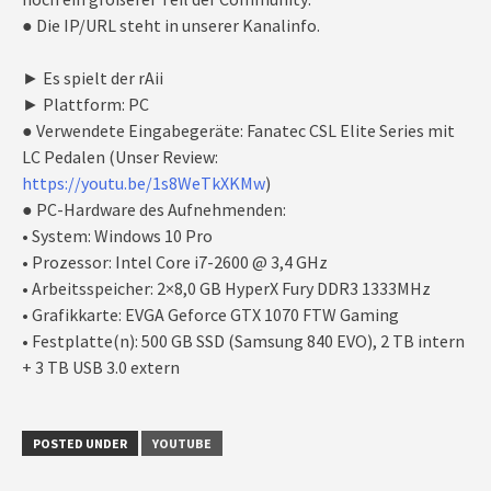
● Die IP/URL steht in unserer Kanalinfo.
► Es spielt der rAii
► Plattform: PC
● Verwendete Eingabegeräte: Fanatec CSL Elite Series mit
LC Pedalen (Unser Review:
https://youtu.be/1s8WeTkXKMw
)
● PC-Hardware des Aufnehmenden:
• System: Windows 10 Pro
• Prozessor: Intel Core i7-2600 @ 3,4 GHz
• Arbeitsspeicher: 2×8,0 GB HyperX Fury DDR3 1333MHz
• Grafikkarte: EVGA Geforce GTX 1070 FTW Gaming
• Festplatte(n): 500 GB SSD (Samsung 840 EVO), 2 TB intern
+ 3 TB USB 3.0 extern
POSTED UNDER
YOUTUBE