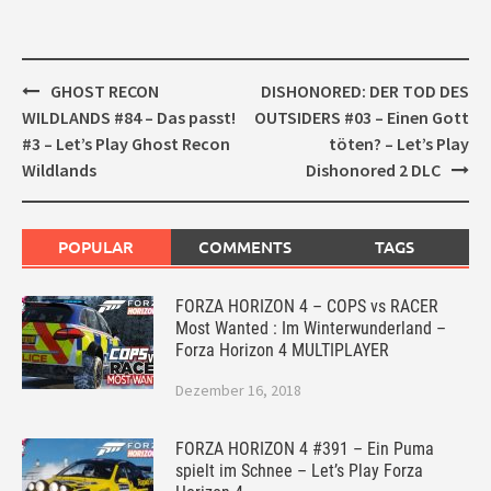
Post
GHOST RECON
DISHONORED: DER TOD DES
navigation
WILDLANDS #84 – Das passt!
OUTSIDERS #03 – Einen Gott
#3 – Let’s Play Ghost Recon
töten? – Let’s Play
Wildlands
Dishonored 2 DLC
POPULAR
COMMENTS
TAGS
FORZA HORIZON 4 – COPS vs RACER
Most Wanted : Im Winterwunderland –
Forza Horizon 4 MULTIPLAYER
Dezember 16, 2018
FORZA HORIZON 4 #391 – Ein Puma
spielt im Schnee – Let’s Play Forza