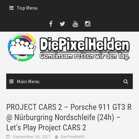
Skip
Top Menu
to
content
Main Menu
PROJECT CARS 2 – Porsche 911 GT3 R
@ Nürburgring Nordschleife (24h) –
Let’s Play Project CARS 2
September 18, 2017
DerPixelHeld