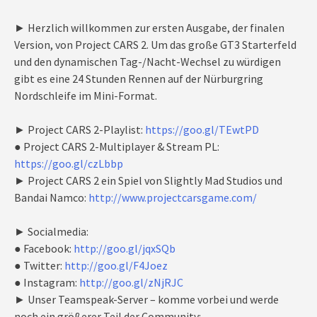
► Herzlich willkommen zur ersten Ausgabe, der finalen
Version, von Project CARS 2. Um das große GT3 Starterfeld
und den dynamischen Tag-/Nacht-Wechsel zu würdigen
gibt es eine 24 Stunden Rennen auf der Nürburgring
Nordschleife im Mini-Format.
► Project CARS 2-Playlist:
https://goo.gl/TEwtPD
● Project CARS 2-Multiplayer & Stream PL:
https://goo.gl/czLbbp
► Project CARS 2 ein Spiel von Slightly Mad Studios und
Bandai Namco:
http://www.projectcarsgame.com/
► Socialmedia:
● Facebook:
http://goo.gl/jqxSQb
● Twitter:
http://goo.gl/F4Joez
● Instagram:
http://goo.gl/zNjRJC
► Unser Teamspeak-Server – komme vorbei und werde
noch ein größerer Teil der Community: