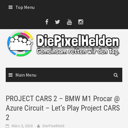
Skip
Top Menu
to
content
Main Menu
PROJECT CARS 2 – BMW M1 Procar @
Azure Circuit – Let’s Play Project CARS
2
März 3, 2018
DerPixelHeld