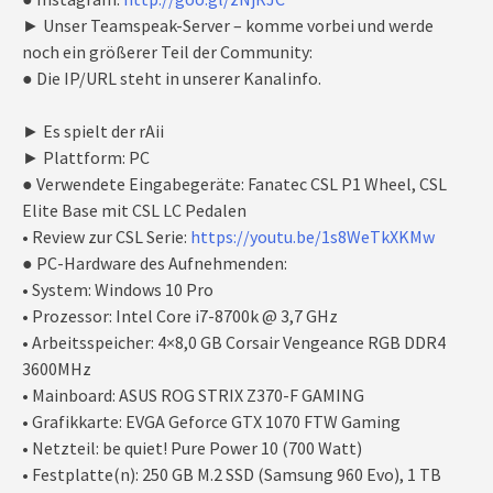
► Unser Teamspeak-Server – komme vorbei und werde
noch ein größerer Teil der Community:
● Die IP/URL steht in unserer Kanalinfo.
► Es spielt der rAii
► Plattform: PC
● Verwendete Eingabegeräte: Fanatec CSL P1 Wheel, CSL
Elite Base mit CSL LC Pedalen
• Review zur CSL Serie:
https://youtu.be/1s8WeTkXKMw
● PC-Hardware des Aufnehmenden:
• System: Windows 10 Pro
• Prozessor: Intel Core i7-8700k @ 3,7 GHz
• Arbeitsspeicher: 4×8,0 GB Corsair Vengeance RGB DDR4
3600MHz
• Mainboard: ASUS ROG STRIX Z370-F GAMING
• Grafikkarte: EVGA Geforce GTX 1070 FTW Gaming
• Netzteil: be quiet! Pure Power 10 (700 Watt)
• Festplatte(n): 250 GB M.2 SSD (Samsung 960 Evo), 1 TB