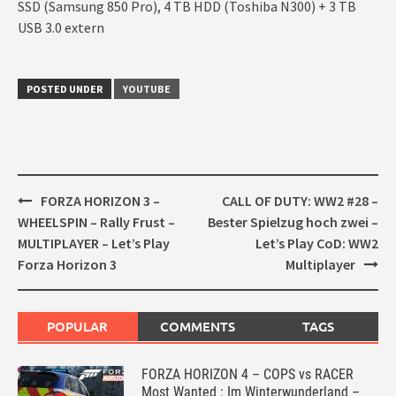
SSD (Samsung 850 Pro), 4 TB HDD (Toshiba N300) + 3 TB
USB 3.0 extern
POSTED UNDER
YOUTUBE
Post
FORZA HORIZON 3 –
CALL OF DUTY: WW2 #28 –
navigation
WHEELSPIN – Rally Frust –
Bester Spielzug hoch zwei –
MULTIPLAYER – Let’s Play
Let’s Play CoD: WW2
Forza Horizon 3
Multiplayer
POPULAR
COMMENTS
TAGS
FORZA HORIZON 4 – COPS vs RACER
Most Wanted : Im Winterwunderland –