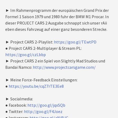
► Im Rahmenprogramm der europäischen Grand Prix der
Formel 1 Saison 1979 und 1980 fuhr der BMW M1 Procar. In
dieser PROJECT CARS 2 Ausgabe schnappt sich unser rAii
eben dieses Fahrzeug auf einer ganz besonderen Strecke.
► Project CARS 2-Playlist:
https://goo.gl/TEwtPD
● Project CARS 2-Multiplayer & Stream PL:
https://goo.gl/czLbbp
► Project CARS 2 ein Spiel von Slightly Mad Studios und
Bandai Namco:
http://www.projectcarsgame.com/
► Meine Force-Feedback Einstellungen:
●
https://youtu.be/cqZ7rTE3Ee8
► Socialmedia:
● Facebook:
http://goo.gl/jqxSQb
● Twitter:
http://goo.gl/F4Joez
● Instagram:
http://goo.gl/zNjRJC