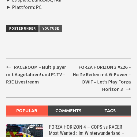
► Plattform: PC
POSTED UNDER
YOUTUBE
Post
RACEROOM – Multiplayer
FORZA HORIZON 3 #226 –
navigation
mit Abgefahren! und P1TV –
Heiße Reifen mit G-Power –
R3E Livestream
DWIF – Let’s Play Forza
Horizon 3
POPULAR
COMMENTS
TAGS
FORZA HORIZON 4 – COPS vs RACER
Most Wanted : Im Winterwunderland –