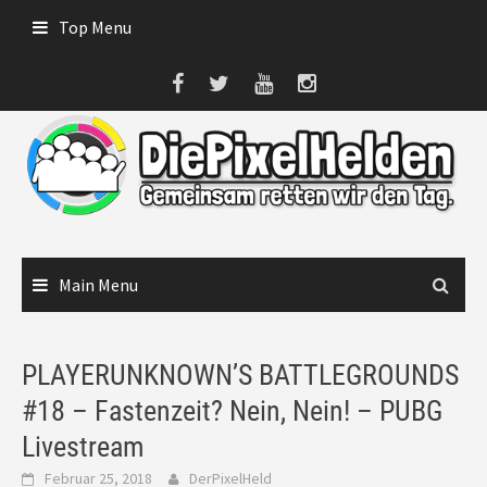
Skip
Top Menu
to
content
Main Menu
PLAYERUNKNOWN’S BATTLEGROUNDS
#18 – Fastenzeit? Nein, Nein! – PUBG
Livestream
Februar 25, 2018
DerPixelHeld