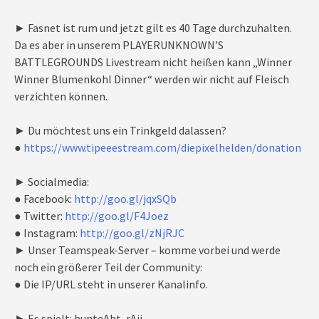
► Fasnet ist rum und jetzt gilt es 40 Tage durchzuhalten.
Da es aber in unserem PLAYERUNKNOWN’S
BATTLEGROUNDS Livestream nicht heißen kann „Winner
Winner Blumenkohl Dinner“ werden wir nicht auf Fleisch
verzichten können.
► Du möchtest uns ein Trinkgeld dalassen?
●
https://www.tipeeestream.com/diepixelhelden/donation
► Socialmedia:
● Facebook:
http://goo.gl/jqxSQb
● Twitter:
http://goo.gl/F4Joez
● Instagram:
http://goo.gl/zNjRJC
► Unser Teamspeak-Server – komme vorbei und werde
noch ein größerer Teil der Community:
● Die IP/URL steht in unserer Kanalinfo.
► Es spielt: bunteAbt, rAii