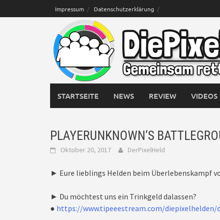
Skip
Impressum
Datenschutzerklärung
to
content
STARTSEITE
NEWS
REVIEW
VIDEOS
PLAYERUNKNOWN’S BATTLEGROUN
Oktober 20, 2017
DerPixelHeld
► Eure lieblings Helden beim Überlebenskamp
► Du möchtest uns ein Trinkgeld dalassen?
●
https://www.tipeeestream.com/diepixelhelden/