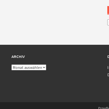
A
ARCHIV
Archiv
Proudl