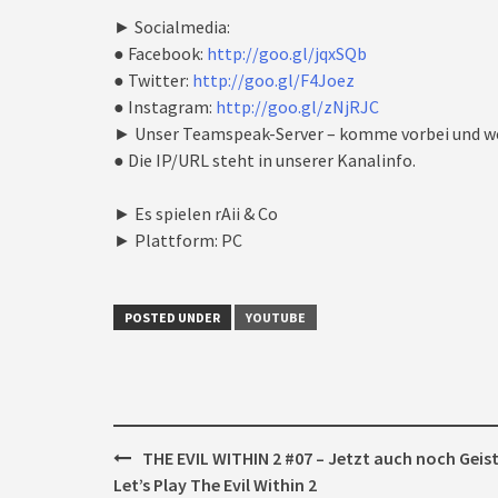
► Socialmedia:
● Facebook:
http://goo.gl/jqxSQb
● Twitter:
http://goo.gl/F4Joez
● Instagram:
http://goo.gl/zNjRJC
► Unser Teamspeak-Server – komme vorbei und we
● Die IP/URL steht in unserer Kanalinfo.
► Es spielen rAii & Co
► Plattform: PC
POSTED UNDER
YOUTUBE
Post
THE EVIL WITHIN 2 #07 – Jetzt auch noch Geist
navigation
Let’s Play The Evil Within 2