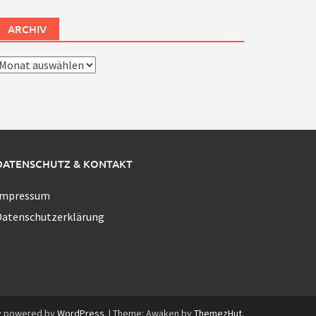
ARCHIV
rchiv
DATENSCHUTZ & KONTAKT
Impressum
Datenschutzerklärung
y powered by
WordPress
.
|
Theme: Awaken by
ThemezHut
.