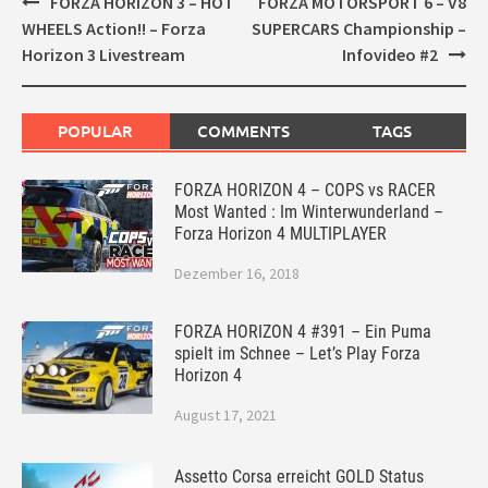
Post
FORZA HORIZON 3 – HOT
FORZA MOTORSPORT 6 – V8
navigation
WHEELS Action!! – Forza
SUPERCARS Championship –
Horizon 3 Livestream
Infovideo #2
POPULAR
COMMENTS
TAGS
FORZA HORIZON 4 – COPS vs RACER
Most Wanted : Im Winterwunderland –
Forza Horizon 4 MULTIPLAYER
Dezember 16, 2018
FORZA HORIZON 4 #391 – Ein Puma
spielt im Schnee – Let’s Play Forza
Horizon 4
August 17, 2021
Assetto Corsa erreicht GOLD Status