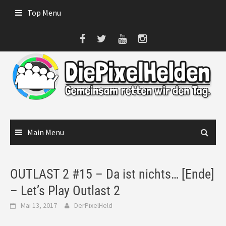
Skip
Top Menu
to
content
Main Menu
OUTLAST 2 #15 – Da ist nichts… [Ende]
– Let’s Play Outlast 2
Mai 13, 2017
DerPixelHeld