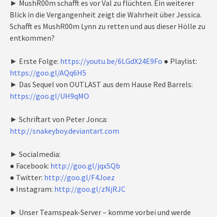
► MushR00m schafft es vor Val zu flüchten. Ein weiterer
Blick in die Vergangenheit zeigt die Wahrheit über Jessica.
Schafft es MushR00m Lynn zu retten und aus dieser Hölle zu
entkommen?
► Erste Folge:
https://youtu.be/6LGdX24E9Fo
● Playlist:
https://goo.gl/AQq6H5
► Das Sequel von OUTLAST aus dem Hause Red Barrels:
https://goo.gl/UH9qMO
► Schriftart von Peter Jonca:
http://snakeyboy.deviantart.com
► Socialmedia:
● Facebook:
http://goo.gl/jqxSQb
● Twitter:
http://goo.gl/F4Joez
● Instagram:
http://goo.gl/zNjRJC
► Unser Teamspeak-Server – komme vorbei und werde