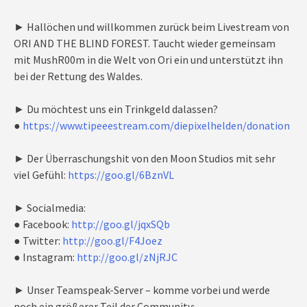
► Hallöchen und willkommen zurück beim Livestream von
ORI AND THE BLIND FOREST. Taucht wieder gemeinsam
mit MushR00m in die Welt von Ori ein und unterstützt ihn
bei der Rettung des Waldes.
► Du möchtest uns ein Trinkgeld dalassen?
●
https://www.tipeeestream.com/diepixelhelden/donation
► Der Überraschungshit von den Moon Studios mit sehr
viel Gefühl:
https://goo.gl/6BznVL
► Socialmedia:
● Facebook:
http://goo.gl/jqxSQb
● Twitter:
http://goo.gl/F4Joez
● Instagram:
http://goo.gl/zNjRJC
► Unser Teamspeak-Server – komme vorbei und werde
noch ein größerer Teil der Community: