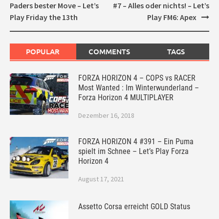
navigation
Paders bester Move – Let’s
#7 – Alles oder nichts! – Let’s
Play Friday the 13th
Play FM6: Apex
POPULAR
COMMENTS
TAGS
FORZA HORIZON 4 – COPS vs RACER
Most Wanted : Im Winterwunderland –
Forza Horizon 4 MULTIPLAYER
Dezember 16, 2018
FORZA HORIZON 4 #391 – Ein Puma
spielt im Schnee – Let’s Play Forza
Horizon 4
August 17, 2021
Assetto Corsa erreicht GOLD Status