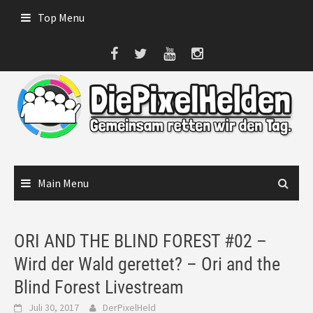
Skip
Top Menu
to
content
Main Menu
ORI AND THE BLIND FOREST #02 –
Wird der Wald gerettet? – Ori and the
Blind Forest Livestream
Juli 30, 2017
DerPixelHeld