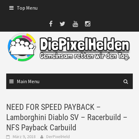
Skip
Top Menu
to
content
Main Menu
NEED FOR SPEED PAYBACK –
Lamborghini Diablo SV – Racerbuild –
NFS Payback Carbuild
März 9, 2018
DerPixelHeld