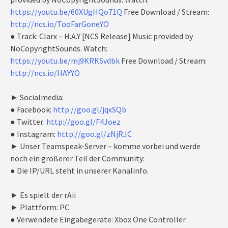
https://youtu.be/60XUgHQo71Q
Free Download / Stream:
http://ncs.io/TooFarGoneYO
● Track: Clarx – H.A.Y [NCS Release] Music provided by
NoCopyrightSounds. Watch:
https://youtu.be/mj9KRKSvdbk
Free Download / Stream:
http://ncs.io/HAYYO
► Socialmedia:
● Facebook:
http://goo.gl/jqxSQb
● Twitter:
http://goo.gl/F4Joez
● Instagram:
http://goo.gl/zNjRJC
► Unser Teamspeak-Server – komme vorbei und werde
noch ein größerer Teil der Community:
● Die IP/URL steht in unserer Kanalinfo.
► Es spielt der rAii
► Plattform: PC
● Verwendete Eingabegeräte: Xbox One Controller