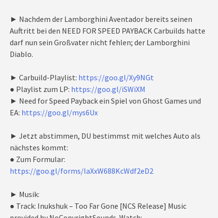
► Nachdem der Lamborghini Aventador bereits seinen
Auftritt bei den NEED FOR SPEED PAYBACK Carbuilds hatte
darf nun sein Großvater nicht fehlen; der Lamborghini
Diablo.
► Carbuild-Playlist:
https://goo.gl/Xy9NGt
● Playlist zum LP:
https://goo.gl/iSWiXM
► Need for Speed Payback ein Spiel von Ghost Games und
EA:
https://goo.gl/mys6Ux
► Jetzt abstimmen, DU bestimmst mit welches Auto als
nächstes kommt:
● Zum Formular:
https://goo.gl/forms/IaXxW688KcWdf2eD2
► Musik:
● Track: Inukshuk – Too Far Gone [NCS Release] Music
provided by NoCopyrightSounds. Watch: