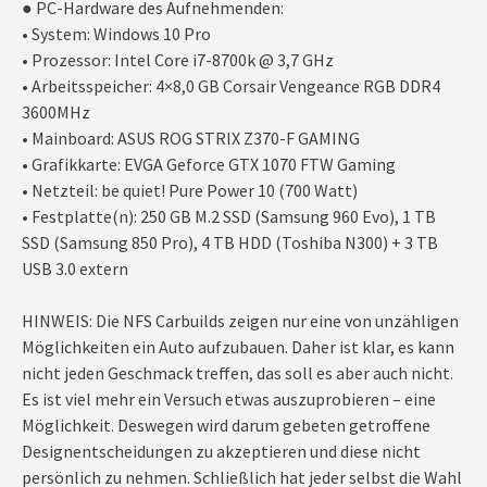
● PC-Hardware des Aufnehmenden:
• System: Windows 10 Pro
• Prozessor: Intel Core i7-8700k @ 3,7 GHz
• Arbeitsspeicher: 4×8,0 GB Corsair Vengeance RGB DDR4
3600MHz
• Mainboard: ASUS ROG STRIX Z370-F GAMING
• Grafikkarte: EVGA Geforce GTX 1070 FTW Gaming
• Netzteil: be quiet! Pure Power 10 (700 Watt)
• Festplatte(n): 250 GB M.2 SSD (Samsung 960 Evo), 1 TB
SSD (Samsung 850 Pro), 4 TB HDD (Toshiba N300) + 3 TB
USB 3.0 extern
HINWEIS: Die NFS Carbuilds zeigen nur eine von unzähligen
Möglichkeiten ein Auto aufzubauen. Daher ist klar, es kann
nicht jeden Geschmack treffen, das soll es aber auch nicht.
Es ist viel mehr ein Versuch etwas auszuprobieren – eine
Möglichkeit. Deswegen wird darum gebeten getroffene
Designentscheidungen zu akzeptieren und diese nicht
persönlich zu nehmen. Schließlich hat jeder selbst die Wahl