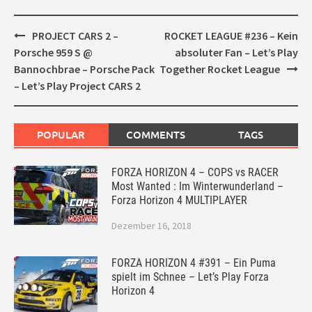
Post
PROJECT CARS 2 –
ROCKET LEAGUE #236 – Kein
navigation
Porsche 959 S @
absoluter Fan – Let’s Play
Bannochbrae – Porsche Pack
Together Rocket League
– Let’s Play Project CARS 2
POPULAR
COMMENTS
TAGS
FORZA HORIZON 4 – COPS vs RACER
Most Wanted : Im Winterwunderland –
Forza Horizon 4 MULTIPLAYER
Dezember 16, 2018
FORZA HORIZON 4 #391 – Ein Puma
spielt im Schnee – Let’s Play Forza
Horizon 4