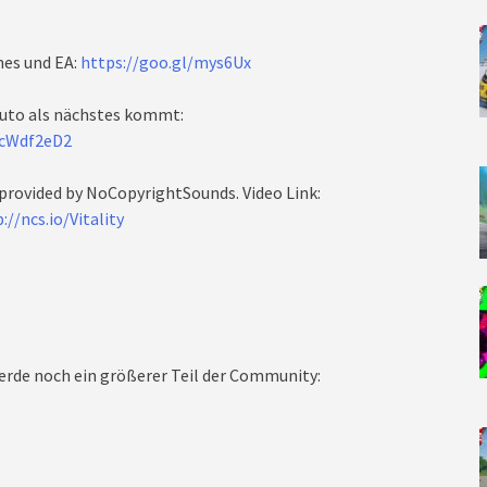
mes und EA:
https://goo.gl/mys6Ux
uto als nächstes kommt:
KcWdf2eD2
 provided by NoCopyrightSounds. Video Link:
://ncs.io/Vitality
rde noch ein größerer Teil der Community: