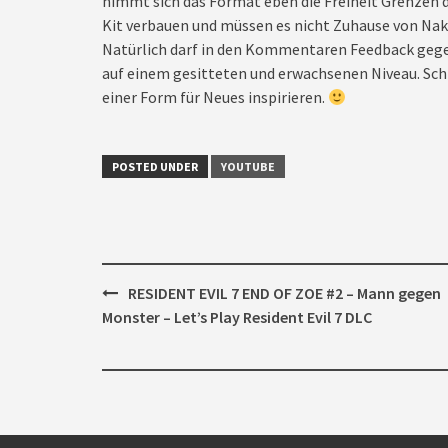
nimmt sich das Format eben die Freiheit Grenzen d
Kit verbauen und müssen es nicht Zuhause von Nak
Natürlich darf in den Kommentaren Feedback gegeb
auf einem gesitteten und erwachsenen Niveau. Schl
einer Form für Neues inspirieren.
POSTED UNDER
YOUTUBE
Post
RESIDENT EVIL 7 END OF ZOE #2 – Mann gegen
navigation
Monster – Let’s Play Resident Evil 7 DLC