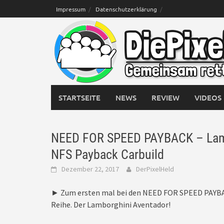
Skip
Impressum
Datenschutzerklärung
to
content
STARTSEITE
NEWS
REVIEW
VIDEOS
NEED FOR SPEED PAYBACK – Lamb
NFS Payback Carbuild
Dezember 22, 2017
DerPixelHeld
► Zum ersten mal bei den NEED FOR SPEED PAYBA
Reihe. Der Lamborghini Aventador!