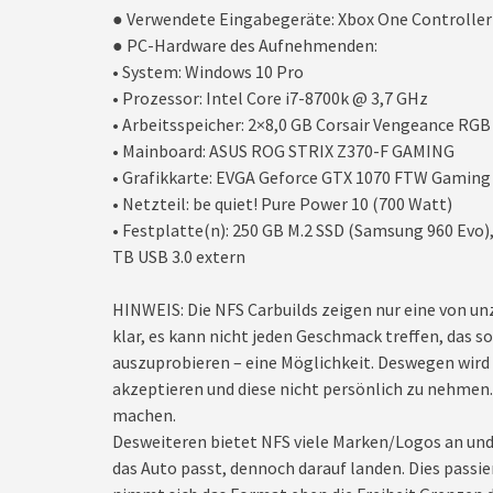
● Verwendete Eingabegeräte: Xbox One Controller
● PC-Hardware des Aufnehmenden:
• System: Windows 10 Pro
• Prozessor: Intel Core i7-8700k @ 3,7 GHz
• Arbeitsspeicher: 2×8,0 GB Corsair Vengeance R
• Mainboard: ASUS ROG STRIX Z370-F GAMING
• Grafikkarte: EVGA Geforce GTX 1070 FTW Gaming
• Netzteil: be quiet! Pure Power 10 (700 Watt)
• Festplatte(n): 250 GB M.2 SSD (Samsung 960 Evo)
TB USB 3.0 extern
HINWEIS: Die NFS Carbuilds zeigen nur eine von un
klar, es kann nicht jeden Geschmack treffen, das sol
auszuprobieren – eine Möglichkeit. Deswegen wir
akzeptieren und diese nicht persönlich zu nehmen. 
machen.
Desweiteren bietet NFS viele Marken/Logos an und 
das Auto passt, dennoch darauf landen. Dies pass