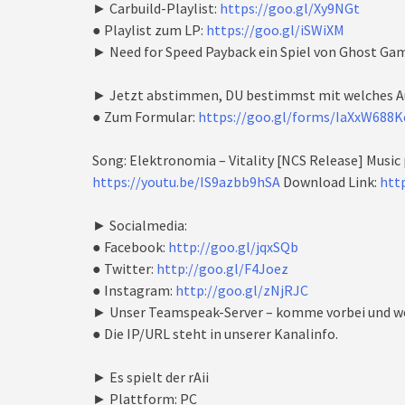
► Carbuild-Playlist:
https://goo.gl/Xy9NGt
● Playlist zum LP:
https://goo.gl/iSWiXM
► Need for Speed Payback ein Spiel von Ghost Ga
► Jetzt abstimmen, DU bestimmst mit welches A
● Zum Formular:
https://goo.gl/forms/IaXxW688
Song: Elektronomia – Vitality [NCS Release] Music
https://youtu.be/IS9azbb9hSA
Download Link:
http
► Socialmedia:
● Facebook:
http://goo.gl/jqxSQb
● Twitter:
http://goo.gl/F4Joez
● Instagram:
http://goo.gl/zNjRJC
► Unser Teamspeak-Server – komme vorbei und we
● Die IP/URL steht in unserer Kanalinfo.
► Es spielt der rAii
► Plattform: PC