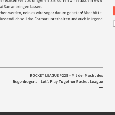
er echten Welt zu umgehen: z.B. dürfen wir selbst ein RWB
ai San anbringen lassen.
en werden, nein es wird sogar darum gebeten! Aber bitte
ussendlich soll das Format unterhalten und auch in irgend
A
ROCKET LEAGUE #228 – Mit der Macht des
Regenbogens – Let’s Play Together Rocket League