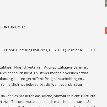
GB DDR4 3600MHz
, 1 TB SSD (Samsung 850 Pro), 4 TB HDD (Toshiba N300) + 3
zähligen Möglichkeiten ein Auto aufzubauen. Daher ist
l es aber auch nicht. Es ist viel mehr ein Versuch etwas
d darum gebeten getroffene Designentscheidungen zu
Schließlich hat jeder selbst die Wahl es anderst zu
da kann es passieren das solche, obwohl es nicht 100% auf
iert zum Teil unbewusst, aber auch manchmal bewusst. So