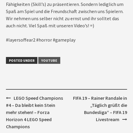
Fähigkeiten (Skill’s) zu präsentieren. Sondern lediglich um
Spaß am Spiel und die Freundschaft zwischen uns Spielern.
Wir nehmen uns selber nicht zu ernst und ihr solltet das
auch nicht. Viel Spaß mit unseren Video’s! =)
#layersoffear2 #horror #gameplay
POSTED UNDER
YOUTUBE
Post
LEGO Speed Champions
FIFA 19 – Rainer Randale in
navigation
#4 – Da bleibt kein Stein
„Täglich grüßt die
mehr stehen! – Forza
Bundesliga“ – FIFA 19
Horizon 4 LEGO Speed
Livestream
Champions