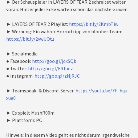
► Der Schauspieler in LAYERS OF FEAR 2 schreitet weiter
voran. Hinter jeder Ecke warten schon das nächste Grauen.
► LAYERS OF FEAR 2 Playlist:
https://bit.ly/2KmbTiw
► Werbung: Ein wahrer Horrortripp von bloober Team:
https://bit.ly/2vwUOtz
► Socialmedia:
● Facebook:
http://goo.gl/jqxSQb
● Twitter:
http://goo.gl/F4Joez
● Instagram:
http://goo.gl/zNjRJC
► Teamspeak- & Discord-Server:
https://youtu.be/7F_hqu-
xue0
.
► Es spielt MushR00m
► Plattform: PC
Hinweis: In diesem Video geht es nicht darum irgendwelche