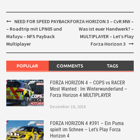
Post
NEED FOR SPEED PAYBACK
FORZA HORIZON 3 – CvR:MW –
navigation
– Roadtrip mit LPN05 und
Was ist euer Handwerk? –
Mafuyu – NFS Payback
MULTIPLAYER – Let’s Play
Multiplayer
Forza Horizon 3
POPULAR
COMMENTS
TAGS
FORZA HORIZON 4 – COPS vs RACER
Most Wanted : Im Winterwunderland –
Forza Horizon 4 MULTIPLAYER
Dezember 16, 2018
FORZA HORIZON 4 #391 – Ein Puma
spielt im Schnee – Let’s Play Forza
Horizon 4