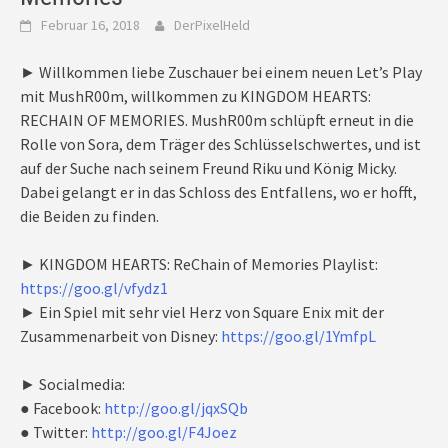
Februar 16, 2018
DerPixelHeld
► Willkommen liebe Zuschauer bei einem neuen Let’s Play
mit MushR00m, willkommen zu KINGDOM HEARTS:
RECHAIN OF MEMORIES. MushR00m schlüpft erneut in die
Rolle von Sora, dem Träger des Schlüsselschwertes, und ist
auf der Suche nach seinem Freund Riku und König Micky.
Dabei gelangt er in das Schloss des Entfallens, wo er hofft,
die Beiden zu finden.
► KINGDOM HEARTS: ReChain of Memories Playlist:
https://goo.gl/vfydz1
► Ein Spiel mit sehr viel Herz von Square Enix mit der
Zusammenarbeit von Disney:
https://goo.gl/1YmfpL
► Socialmedia:
● Facebook:
http://goo.gl/jqxSQb
● Twitter:
http://goo.gl/F4Joez