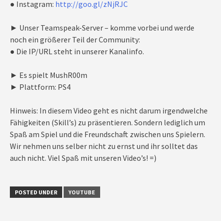
● Instagram:
http://goo.gl/zNjRJC
► Unser Teamspeak-Server – komme vorbei und werde
noch ein größerer Teil der Community:
● Die IP/URL steht in unserer Kanalinfo.
► Es spielt MushR00m
► Plattform: PS4
Hinweis: In diesem Video geht es nicht darum irgendwelche
Fähigkeiten (Skill’s) zu präsentieren. Sondern lediglich um
Spaß am Spiel und die Freundschaft zwischen uns Spielern.
Wir nehmen uns selber nicht zu ernst und ihr solltet das
auch nicht. Viel Spaß mit unseren Video’s! =)
POSTED UNDER
YOUTUBE