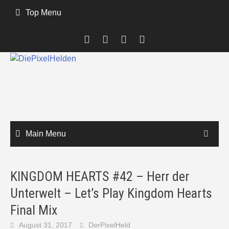
Skip
Top Menu
to
content
Main Menu
KINGDOM HEARTS #42 – Herr der
Unterwelt – Let’s Play Kingdom Hearts
Final Mix
August 31, 2017
DerPixelHeld