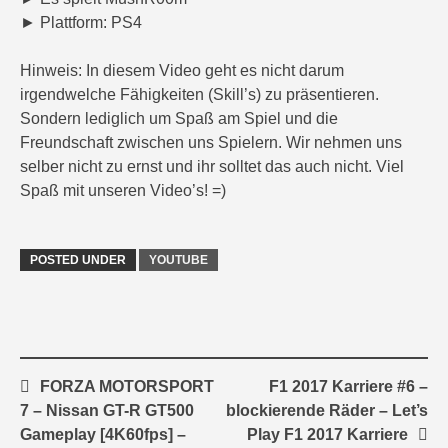
► Plattform: PS4
Hinweis: In diesem Video geht es nicht darum
irgendwelche Fähigkeiten (Skill’s) zu präsentieren.
Sondern lediglich um Spaß am Spiel und die
Freundschaft zwischen uns Spielern. Wir nehmen uns
selber nicht zu ernst und ihr solltet das auch nicht. Viel
Spaß mit unseren Video’s! =)
POSTED UNDER
YOUTUBE
Post
FORZA MOTORSPORT
F1 2017 Karriere #6 –
navigation
7 – Nissan GT-R GT500
blockierende Räder – Let’s
Gameplay [4K60fps] –
Play F1 2017 Karriere