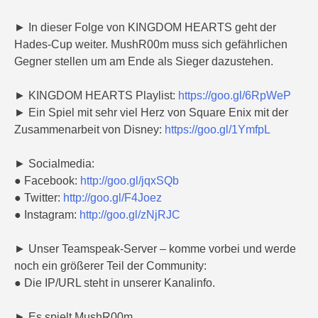
► In dieser Folge von KINGDOM HEARTS geht der
Hades-Cup weiter. MushR00m muss sich gefährlichen
Gegner stellen um am Ende als Sieger dazustehen.
► KINGDOM HEARTS Playlist:
https://goo.gl/6RpWeP
► Ein Spiel mit sehr viel Herz von Square Enix mit der
Zusammenarbeit von Disney:
https://goo.gl/1YmfpL
► Socialmedia:
● Facebook:
http://goo.gl/jqxSQb
● Twitter:
http://goo.gl/F4Joez
● Instagram:
http://goo.gl/zNjRJC
► Unser Teamspeak-Server – komme vorbei und werde
noch ein größerer Teil der Community:
● Die IP/URL steht in unserer Kanalinfo.
► Es spielt MushR00m