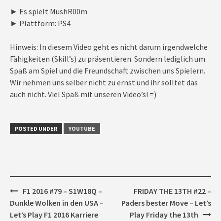
► Es spielt MushR00m
► Plattform: PS4
Hinweis: In diesem Video geht es nicht darum irgendwelche
Fähigkeiten (Skill’s) zu präsentieren. Sondern lediglich um
Spaß am Spiel und die Freundschaft zwischen uns Spielern.
Wir nehmen uns selber nicht zu ernst und ihr solltet das
auch nicht. Viel Spaß mit unseren Video’s! =)
POSTED UNDER
YOUTUBE
Post
F1 2016 #79 – S1W18Q –
FRIDAY THE 13TH #22 –
navigation
Dunkle Wolken in den USA –
Paders bester Move – Let’s
Let’s Play F1 2016 Karriere
Play Friday the 13th