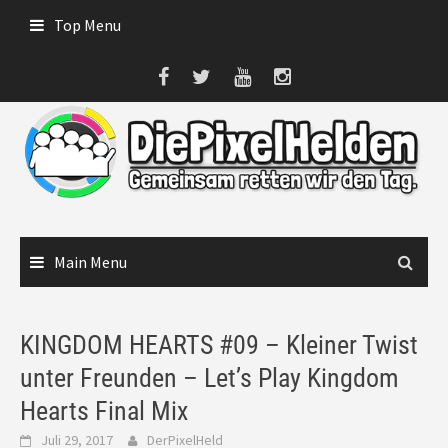
Skip
Top Menu
to
content
Main Menu
KINGDOM HEARTS #09 – Kleiner Twist
unter Freunden – Let’s Play Kingdom
Hearts Final Mix
Juli 29, 2017
DerPixelHeld