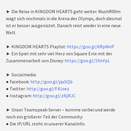
► Die Reise in KINGDOM HEARTS geht weiter. MushR00m
wagt sich nochmals in die Arena des Olymps, doch diesmal
ist er besser ausgerüstet. Danach reist wieder in eine neue
Welt.
► KINGDOM HEARTS Playlist:
https://goo.gl/6RpWeP
► Ein Spiel mit sehr viel Herz von Square Enix mit der
Zusammenarbeit von Disney:
https://goo.gl/1YmfpL
► Socialmedia:
● Facebook:
http://goo.gl/jqxSQb
● Twitter:
http://goo.gl/F4Joez
● Instagram:
http://goo.gl/zNjRJC
► Unser Teamspeak-Server – komme vorbei und werde
noch ein größerer Teil der Community:
● Die IP/URL steht in unserer Kanalinfo.