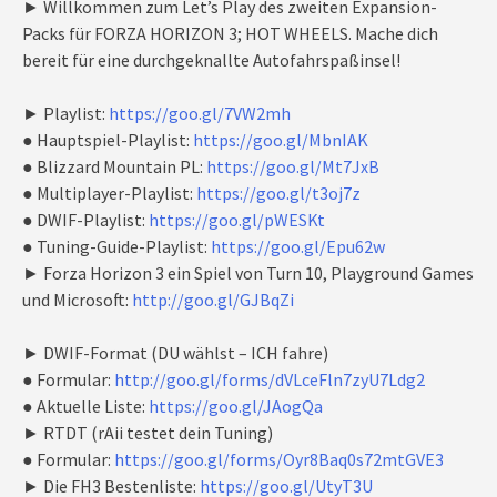
► Willkommen zum Let’s Play des zweiten Expansion-
Packs für FORZA HORIZON 3; HOT WHEELS. Mache dich
bereit für eine durchgeknallte Autofahrspaßinsel!
► Playlist:
https://goo.gl/7VW2mh
● Hauptspiel-Playlist:
https://goo.gl/MbnIAK
● Blizzard Mountain PL:
https://goo.gl/Mt7JxB
● Multiplayer-Playlist:
https://goo.gl/t3oj7z
● DWIF-Playlist:
https://goo.gl/pWESKt
● Tuning-Guide-Playlist:
https://goo.gl/Epu62w
► Forza Horizon 3 ein Spiel von Turn 10, Playground Games
und Microsoft:
http://goo.gl/GJBqZi
► DWIF-Format (DU wählst – ICH fahre)
● Formular:
http://goo.gl/forms/dVLceFln7zyU7Ldg2
● Aktuelle Liste:
https://goo.gl/JAogQa
► RTDT (rAii testet dein Tuning)
● Formular:
https://goo.gl/forms/Oyr8Baq0s72mtGVE3
► Die FH3 Bestenliste:
https://goo.gl/UtyT3U