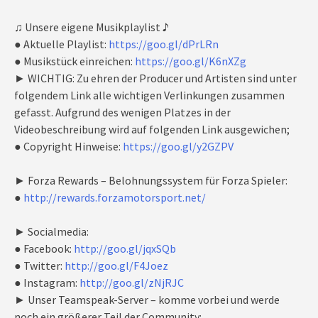
♫ Unsere eigene Musikplaylist ♪
● Aktuelle Playlist:
https://goo.gl/dPrLRn
● Musikstück einreichen:
https://goo.gl/K6nXZg
► WICHTIG: Zu ehren der Producer und Artisten sind unter
folgendem Link alle wichtigen Verlinkungen zusammen
gefasst. Aufgrund des wenigen Platzes in der
Videobeschreibung wird auf folgenden Link ausgewichen;
● Copyright Hinweise:
https://goo.gl/y2GZPV
► Forza Rewards – Belohnungssystem für Forza Spieler:
●
http://rewards.forzamotorsport.net/
► Socialmedia:
● Facebook:
http://goo.gl/jqxSQb
● Twitter:
http://goo.gl/F4Joez
● Instagram:
http://goo.gl/zNjRJC
► Unser Teamspeak-Server – komme vorbei und werde
noch ein größerer Teil der Community: