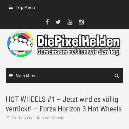
Skip
Top Menu
to
content
Main Menu
HOT WHEELS #1 – Jetzt wird es völlig
verrückt! – Forza Horizon 3 Hot Wheels
Mai 10, 2017
DerPixelHeld