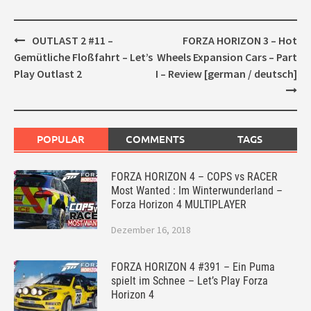
Post
OUTLAST 2 #11 –
FORZA HORIZON 3 – Hot
navigation
Gemütliche Floßfahrt – Let’s
Wheels Expansion Cars – Part
Play Outlast 2
I – Review [german / deutsch]
POPULAR
COMMENTS
TAGS
FORZA HORIZON 4 – COPS vs RACER
Most Wanted : Im Winterwunderland –
Forza Horizon 4 MULTIPLAYER
Dezember 16, 2018
FORZA HORIZON 4 #391 – Ein Puma
spielt im Schnee – Let’s Play Forza
Horizon 4