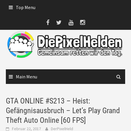
Skip
Top Menu
to
content
Main Menu
GTA ONLINE #S213 – Heist:
Gefängnisausbruch – Let’s Play Grand
Theft Auto Online [60 FPS]
Februar 22, 2017
DerPixelHeld