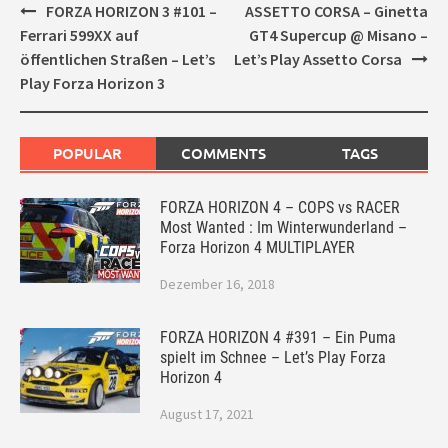
Post
FORZA HORIZON 3 #101 –
ASSETTO CORSA – Ginetta
navigation
Ferrari 599XX auf
GT4 Supercup @ Misano –
öffentlichen Straßen – Let’s
Let’s Play Assetto Corsa
Play Forza Horizon 3
POPULAR
COMMENTS
TAGS
FORZA HORIZON 4 – COPS vs RACER
Most Wanted : Im Winterwunderland –
Forza Horizon 4 MULTIPLAYER
Dezember 16, 2018
FORZA HORIZON 4 #391 – Ein Puma
spielt im Schnee – Let’s Play Forza
Horizon 4
August 17, 2021