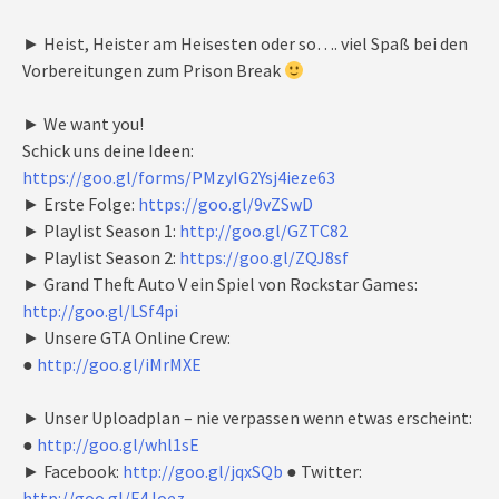
► Heist, Heister am Heisesten oder so…. viel Spaß bei den
Vorbereitungen zum Prison Break
► We want you!
Schick uns deine Ideen:
https://goo.gl/forms/PMzyIG2Ysj4ieze63
► Erste Folge:
https://goo.gl/9vZSwD
► Playlist Season 1:
http://goo.gl/GZTC82
► Playlist Season 2:
https://goo.gl/ZQJ8sf
► Grand Theft Auto V ein Spiel von Rockstar Games:
http://goo.gl/LSf4pi
► Unsere GTA Online Crew:
●
http://goo.gl/iMrMXE
► Unser Uploadplan – nie verpassen wenn etwas erscheint:
●
http://goo.gl/whl1sE
► Facebook:
http://goo.gl/jqxSQb
● Twitter:
http://goo.gl/F4Joez