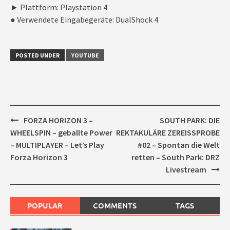
► Plattform: Playstation 4
● Verwendete Eingabegeräte: DualShock 4
POSTED UNDER
YOUTUBE
Post
FORZA HORIZON 3 –
SOUTH PARK: DIE
navigation
WHEELSPIN – geballte Power
REKTAKULÄRE ZEREISSPROBE
– MULTIPLAYER – Let’s Play
#02 – Spontan die Welt
Forza Horizon 3
retten – South Park: DRZ
Livestream
POPULAR
COMMENTS
TAGS