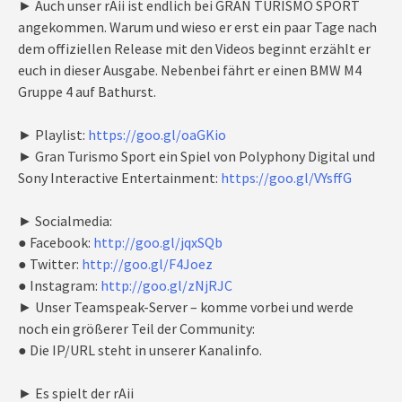
► Auch unser rAii ist endlich bei GRAN TURISMO SPORT
angekommen. Warum und wieso er erst ein paar Tage nach
dem offiziellen Release mit den Videos beginnt erzählt er
euch in dieser Ausgabe. Nebenbei fährt er einen BMW M4
Gruppe 4 auf Bathurst.
► Playlist:
https://goo.gl/oaGKio
► Gran Turismo Sport ein Spiel von Polyphony Digital und
Sony Interactive Entertainment:
https://goo.gl/VYsffG
► Socialmedia:
● Facebook:
http://goo.gl/jqxSQb
● Twitter:
http://goo.gl/F4Joez
● Instagram:
http://goo.gl/zNjRJC
► Unser Teamspeak-Server – komme vorbei und werde
noch ein größerer Teil der Community:
● Die IP/URL steht in unserer Kanalinfo.
► Es spielt der rAii