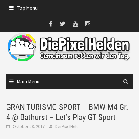
Skip
Top Menu
to
content
Main Menu
GRAN TURISMO SPORT – BMW M4 Gr.
4 @ Bathurst – Let’s Play GT Sport
Oktober 28, 2017
DerPixelHeld