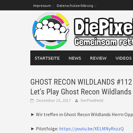
Skip
Impressum
Datenschutzerklärung
to
content
STARTSEITE
NEWS
REVIEW
VIDEOS
GHOST RECON WILDLANDS #112 – 
Let’s Play Ghost Recon Wildlands
Dezember 15, 2017
DerPixelHeld
► Wir treffen in Ghost Recon Wildlands Herrn Opp
► Pilotfolge:
https://youtu.be/XELMNyRxzzQ