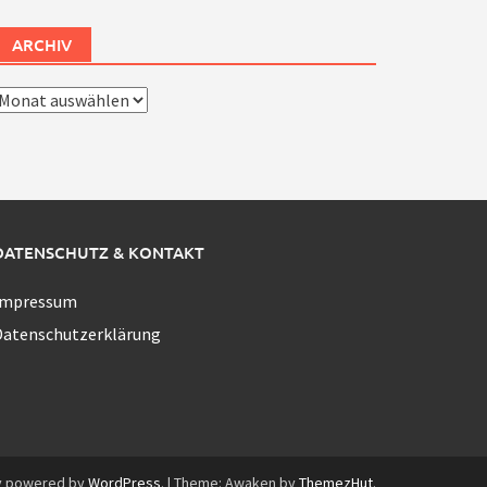
ARCHIV
rchiv
DATENSCHUTZ & KONTAKT
Impressum
Datenschutzerklärung
y powered by
WordPress
.
|
Theme: Awaken by
ThemezHut
.