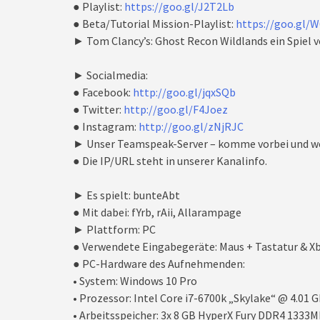
● Playlist:
https://goo.gl/J2T2Lb
● Beta/Tutorial Mission-Playlist:
https://goo.gl/
► Tom Clancy’s: Ghost Recon Wildlands ein Spiel v
► Socialmedia:
● Facebook:
http://goo.gl/jqxSQb
● Twitter:
http://goo.gl/F4Joez
● Instagram:
http://goo.gl/zNjRJC
► Unser Teamspeak-Server – komme vorbei und we
● Die IP/URL steht in unserer Kanalinfo.
► Es spielt: bunteAbt
● Mit dabei: fYrb, rAii, Allarampage
► Plattform: PC
● Verwendete Eingabegeräte: Maus + Tastatur & X
● PC-Hardware des Aufnehmenden:
• System: Windows 10 Pro
• Prozessor: Intel Core i7-6700k „Skylake“ @ 4.01 
• Arbeitsspeicher: 3x 8 GB HyperX Fury DDR4 1333