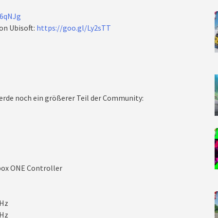
W6qNJg
on Ubisoft:
https://goo.gl/Ly2sTT
rde noch ein größerer Teil der Community:
box ONE Controller
GHz
MHz