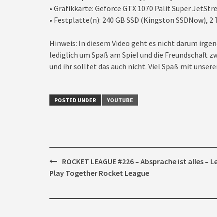
• Grafikkarte: Geforce GTX 1070 Palit Super JetSt
• Festplatte(n): 240 GB SSD (Kingston SSDNow), 2 
Hinweis: In diesem Video geht es nicht darum irgen
lediglich um Spaß am Spiel und die Freundschaft zw
und ihr solltet das auch nicht. Viel Spaß mit unseren
POSTED UNDER
YOUTUBE
Post
ROCKET LEAGUE #226 – Absprache ist alles – Le
navigation
Play Together Rocket League