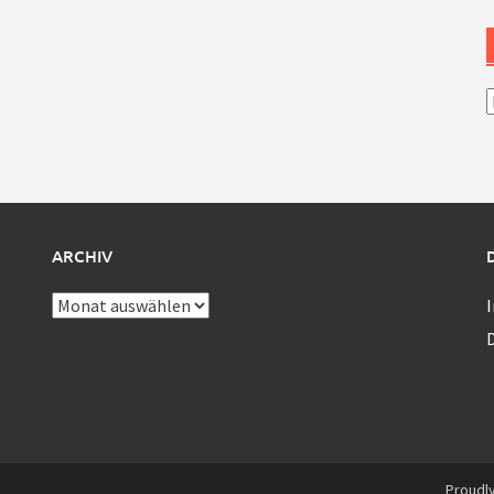
A
ARCHIV
Archiv
Proudl