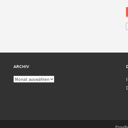
A
ARCHIV
Archiv
Proudl