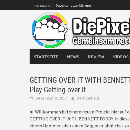
Skip
Impressum
Datenschutzerklärung
to
content
STARTSEITE
NEWS
REVIEW
VIDEOS
GETTING OVER IT WITH BENNETT F
Play Getting over it
Dezember 8, 2017
DerPixelHeld
► Willkommen bei einem neuen Projekt hier auf
GETTING OVER IT WITH BENNETT FODDY. In diesem 
einem Hammer, über einen Berg oder ähnliches zu br