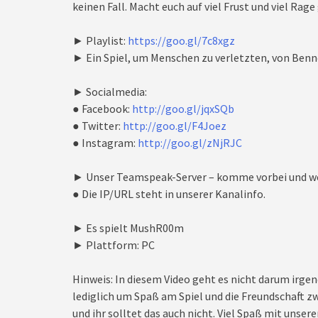
keinen Fall. Macht euch auf viel Frust und viel Rage
► Playlist:
https://goo.gl/7c8xgz
► Ein Spiel, um Menschen zu verletzten, von Benn
► Socialmedia:
● Facebook:
http://goo.gl/jqxSQb
● Twitter:
http://goo.gl/F4Joez
● Instagram:
http://goo.gl/zNjRJC
► Unser Teamspeak-Server – komme vorbei und we
● Die IP/URL steht in unserer Kanalinfo.
► Es spielt MushR00m
► Plattform: PC
Hinweis: In diesem Video geht es nicht darum irgen
lediglich um Spaß am Spiel und die Freundschaft zw
und ihr solltet das auch nicht. Viel Spaß mit unseren