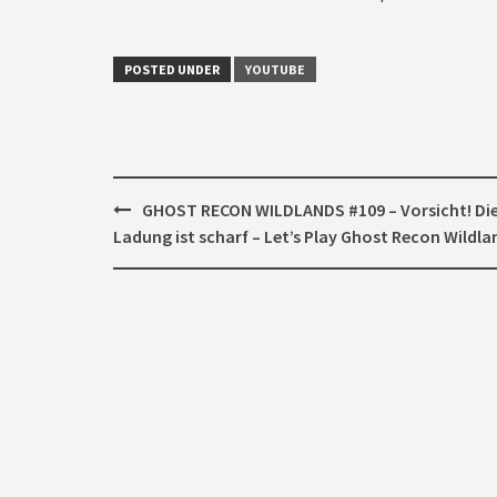
POSTED UNDER
YOUTUBE
Post
GHOST RECON WILDLANDS #109 – Vorsicht! Di
navigation
Ladung ist scharf – Let’s Play Ghost Recon Wildla