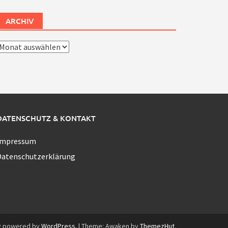
ARCHIV
rchiv
DATENSCHUTZ & KONTAKT
Impressum
Datenschutzerklärung
y powered by
WordPress
.
|
Theme: Awaken by
ThemezHut
.