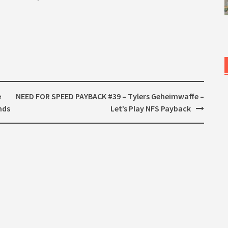
e
NEED FOR SPEED PAYBACK #39 – Tylers Geheimwaffe –
nds
Let’s Play NFS Payback