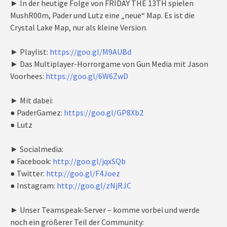
► In der heutige Folge von FRIDAY THE 13TH spielen
MushR00m, Pader und Lutz eine „neue“ Map. Es ist die
Crystal Lake Map, nur als kleine Version.
► Playlist:
https://goo.gl/M9AUBd
► Das Multiplayer-Horrorgame von Gun Media mit Jason
Voorhees:
https://goo.gl/6W6ZwD
► Mit dabei:
● PaderGamez:
https://goo.gl/GP8Xb2
● Lutz
► Socialmedia:
● Facebook:
http://goo.gl/jqxSQb
● Twitter:
http://goo.gl/F4Joez
● Instagram:
http://goo.gl/zNjRJC
► Unser Teamspeak-Server – komme vorbei und werde
noch ein größerer Teil der Community: