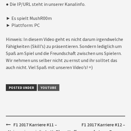
● Die IP/URL steht in unserer Kanalinfo.
► Es spielt MushR00m
► Plattform: PC
Hinweis: In diesem Video geht es nicht darum irgendwelche
Fähigkeiten (Skill’s) zu präsentieren. Sondern lediglich um
Spaß am Spiel und die Freundschaft zwischen uns Spielern.
Wir nehmen uns selber nicht zu ernst und ihr solltet das
auch nicht. Viel Spaß mit unseren Video’s! =)
POSTED UNDER
YOUTUBE
Post
F1 2017 Karriere #11 –
F1 2017 Karriere #12 –
navigation