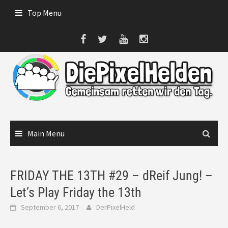
Skip
Top Menu
to
content
Main Menu
FRIDAY THE 13TH #29 – dReif Jung! –
Let’s Play Friday the 13th
September 6, 2017
DerPixelHeld