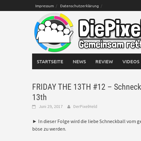
Skip
Impressum
Datenschutzerklärung
to
content
STARTSEITE
NEWS
REVIEW
VIDEOS
FRIDAY THE 13TH #12 – Schneckbal
13th
Juni 29, 2017
DerPixelHeld
► In dieser Folge wird die liebe Schneckball vom g
böse zu werden.