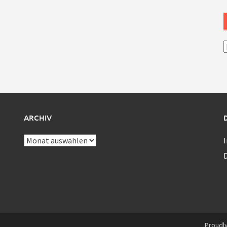
A
ARCHIV
Archiv
Proudl