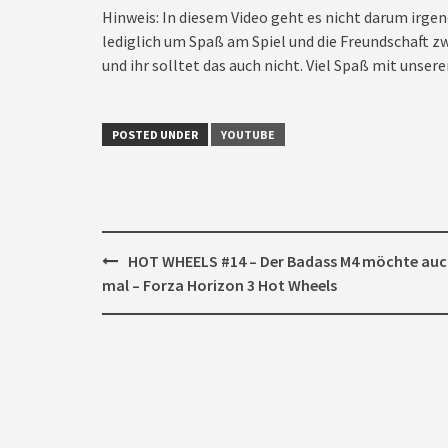
Hinweis: In diesem Video geht es nicht darum irgen
lediglich um Spaß am Spiel und die Freundschaft zw
und ihr solltet das auch nicht. Viel Spaß mit unseren
POSTED UNDER
YOUTUBE
Post
HOT WHEELS #14 – Der Badass M4 möchte au
navigation
mal – Forza Horizon 3 Hot Wheels