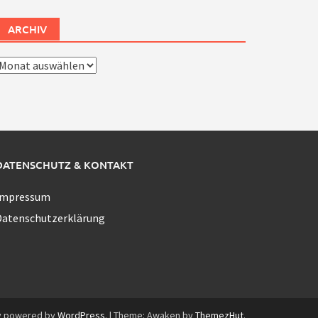
ARCHIV
rchiv
DATENSCHUTZ & KONTAKT
Impressum
Datenschutzerklärung
y powered by
WordPress
.
|
Theme: Awaken by
ThemezHut
.