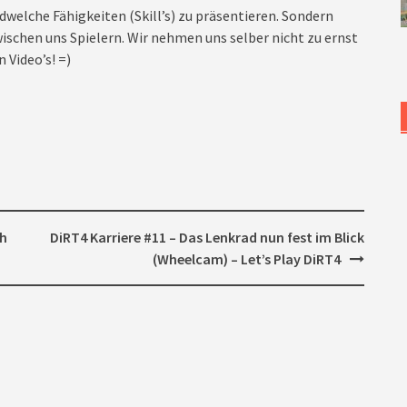
dwelche Fähigkeiten (Skill’s) zu präsentieren. Sondern
ischen uns Spielern. Wir nehmen uns selber nicht zu ernst
 Video’s! =)
ch
DiRT4 Karriere #11 – Das Lenkrad nun fest im Blick
(Wheelcam) – Let’s Play DiRT4