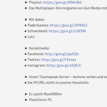
► Playlist:
https://goo.gl/M9AUBd
► Das Multiplayer-Horrorgame von Gun Media mit
► Mit dabei:
● PaderGamez:
https://goo.gl/GP8Xb2
● Schneckball:
https://goo.gl/LtWS96
● Lutz
► Socialmedia:
● Facebook:
http://goo.gl/jqxSQb
● Twitter:
http://goo.gl/F4Joez
● Instagram:
http://goo.gl/zNjRJC
► Unser Teamspeak-Server – komme vorbei und we
● Die IP/URL steht in unserer Kanalinfo.
► Es spielt MushR00m
► Plattform: PC